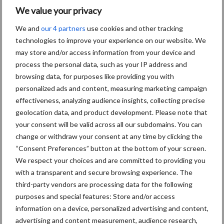
We value your privacy
Toon meer
We and
our 4 partners
use cookies and other tracking
technologies to improve your experience on our website. We
may store and/or access information from your device and
Primaire
process the personal data, such as your IP address and
Recent nieuws
Partner nieuws
browsing data, for purposes like providing you with
Sidebar
personalized ads and content, measuring marketing campaign
6 aug
"Hoge verwachtingen van schijven
effectiveness, analyzing audience insights, collecting precise
voor kouters"
geolocation data, and product development. Please note that
your consent will be valid across all our subdomains. You can
change or withdraw your consent at any time by clicking the
5 aug
Albourgh Tyres breidt uit naar
“Consent Preferences” button at the bottom of your screen.
nieuwe marktsegmenten
We respect your choices and are committed to providing you
with a transparent and secure browsing experience. The
third-party vendors are processing data for the following
5 aug
Caterpillar breidt gamma
purposes and special features: Store and/or access
elektrische bulldozers uit
information on a device, personalized advertising and content,
advertising and content measurement, audience research,