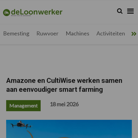
Spring
Door
Spring
Spring
naar
naar
naar
naar
Zoeken...
Zoek
deloonwerker.be
de
de
de
de
hoofdnavigatie
hoofd
eerste
voettekst
inhoud
sidebar
Bemesting
Ruwvoer
Machines
Activiteiten
Me
Amazone en CultiWise werken samen
aan eenvoudiger smart farming
18 mei 2026
Management