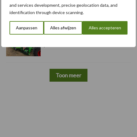
and services development, precise geolocation data, and
5 aug
Komatsu HM460-6 knikdumper legt
identification through device scanning.
lat opnieuw hoger
Aanpassen
Alles afwijzen
Alles accepteren
5 aug
Nieuwe compacte gedragen
pootcombinatie van AVR
Toon meer