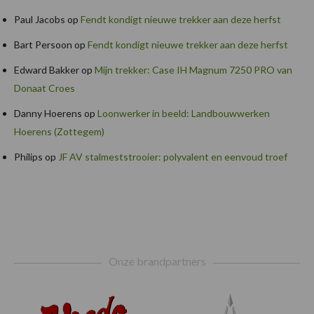
Paul Jacobs
op
Fendt kondigt nieuwe trekker aan deze herfst
Bart Persoon
op
Fendt kondigt nieuwe trekker aan deze herfst
Edward Bakker
op
Mijn trekker: Case IH Magnum 7250 PRO van
Donaat Croes
Danny Hoerens
op
Loonwerker in beeld: Landbouwwerken
Hoerens (Zottegem)
Philips
op
JF AV stalmeststrooier: polyvalent en eenvoud troef
Footer
Onze brandpartners