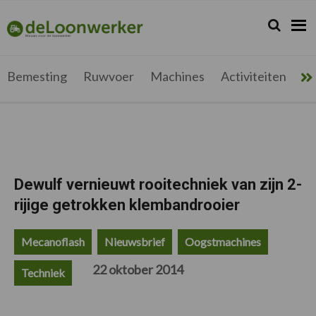
Spring
Door
Spring
Spring
naar
naar
naar
naar
Zoeken...
Zoek
deloonwerker.be
de
de
de
de
hoofdnavigatie
hoofd
eerste
voettekst
inhoud
sidebar
Bemesting
Ruwvoer
Machines
Activiteiten
Me
Dewulf vernieuwt rooitechniek van zijn 2-
rijige getrokken klembandrooier
Mecanoflash
Nieuwsbrief
Oogstmachines
22 oktober 2014
Techniek