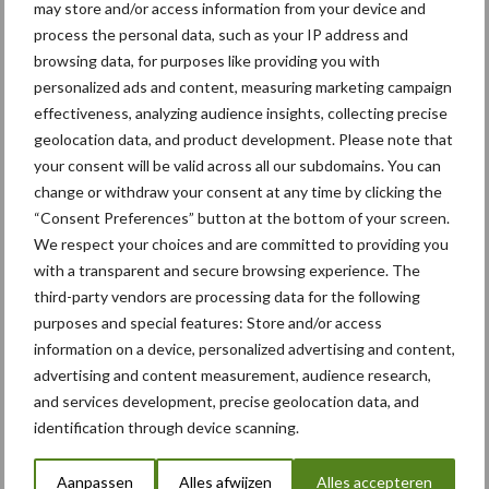
may store and/or access information from your device and
voor kouters"
process the personal data, such as your IP address and
browsing data, for purposes like providing you with
personalized ads and content, measuring marketing campaign
5 aug
Albourgh Tyres breidt uit naar
effectiveness, analyzing audience insights, collecting precise
nieuwe marktsegmenten
geolocation data, and product development. Please note that
your consent will be valid across all our subdomains. You can
change or withdraw your consent at any time by clicking the
5 aug
Caterpillar breidt gamma
“Consent Preferences” button at the bottom of your screen.
elektrische bulldozers uit
We respect your choices and are committed to providing you
with a transparent and secure browsing experience. The
third-party vendors are processing data for the following
5 aug
Komatsu HM460-6 knikdumper legt
purposes and special features: Store and/or access
lat opnieuw hoger
information on a device, personalized advertising and content,
advertising and content measurement, audience research,
and services development, precise geolocation data, and
5 aug
Nieuwe compacte gedragen
identification through device scanning.
pootcombinatie van AVR
Aanpassen
Alles afwijzen
Alles accepteren