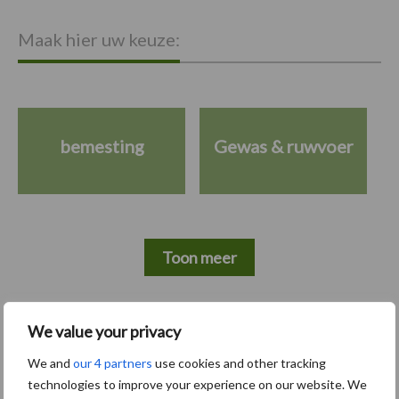
Maak hier uw keuze:
bemesting
Gewas & ruwvoer
Toon meer
Primaire
We value your privacy
Recent nieuws
Partner nieuws
We and
our 4 partners
use cookies and other tracking
Sidebar
technologies to improve your experience on our website. We
6 aug
"Hoge verwachtingen van schijven