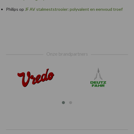
Philips
op
JF AV stalmeststrooier: polyvalent en eenvoud troef
Footer
Onze brandpartners