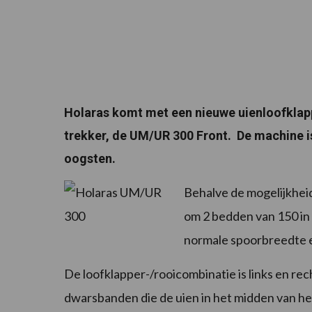
Holaras komt met een nieuwe uienloofklapp
trekker, de UM/UR 300 Front. De machine i
oogsten.
Behalve de mogelijkhei
om 2 bedden van 150 in 
normale spoorbreedte 
De loofklapper-/rooicombinatie is links en rec
dwarsbanden die de uien in het midden van h