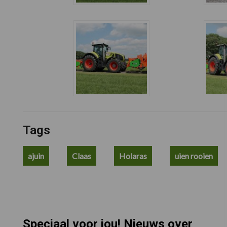
Tags
ajuin
Claas
Holaras
uien rooien
Speciaal voor jou! Nieuws over