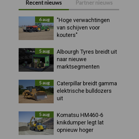
Recent nieuws
Partner nieuws
Primaire
Sidebar
6 aug
"Hoge verwachtingen
van schijven voor
kouters"
5 aug
Albourgh Tyres breidt uit
naar nieuwe
marktsegmenten
5 aug
Caterpillar breidt gamma
elektrische bulldozers
uit
5 aug
Komatsu HM460-6
knikdumper legt lat
opnieuw hoger