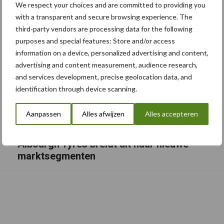
We respect your choices and are committed to providing you
with a transparent and secure browsing experience. The
third-party vendors are processing data for the following
purposes and special features: Store and/or access
information on a device, personalized advertising and content,
advertising and content measurement, audience research,
and services development, precise geolocation data, and
identification through device scanning.
Aanpassen
Alles afwijzen
Alles accepteren
Albourgh Tyres breidt uit naar nieuwe
marktsegmenten