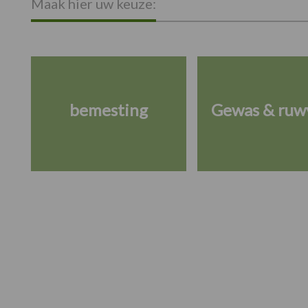
Maak hier uw keuze:
bemesting
Gewas & ruw
Footer