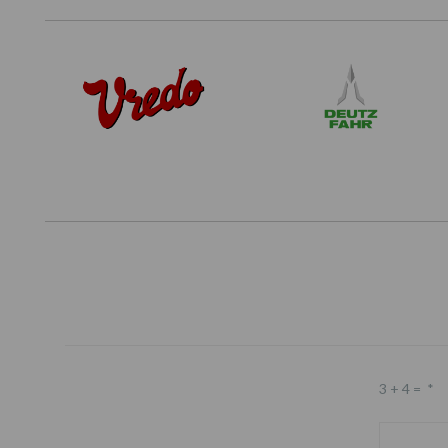
3 + 4 =
*