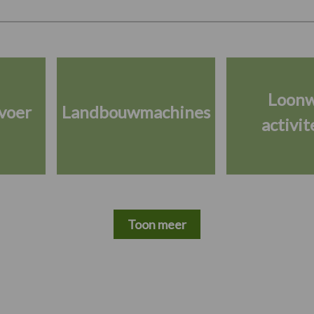
Loon
voer
Landbouwmachines
activit
Toon meer