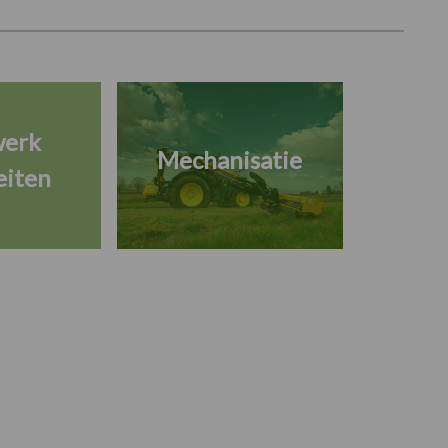
werk
Mechanisatie
eiten