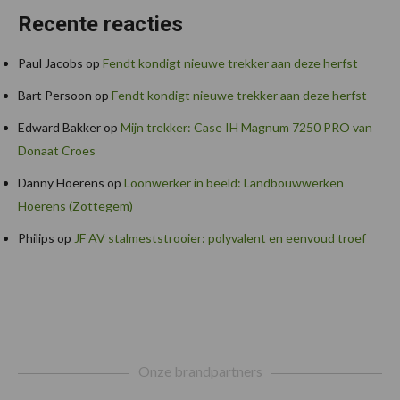
Recente reacties
Paul Jacobs
op
Fendt kondigt nieuwe trekker aan deze herfst
Bart Persoon
op
Fendt kondigt nieuwe trekker aan deze herfst
Edward Bakker
op
Mijn trekker: Case IH Magnum 7250 PRO van
Donaat Croes
Danny Hoerens
op
Loonwerker in beeld: Landbouwwerken
Hoerens (Zottegem)
Philips
op
JF AV stalmeststrooier: polyvalent en eenvoud troef
Footer
Onze brandpartners