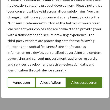
geolocation data, and product development. Please note that
your consent will be valid across all our subdomains. You can
5 aug
Komatsu HM460-6 knikdumper legt
change or withdraw your consent at any time by clicking the
lat opnieuw hoger
“Consent Preferences” button at the bottom of your screen.
We respect your choices and are committed to providing you
with a transparent and secure browsing experience. The
5 aug
Nieuwe compacte gedragen
third-party vendors are processing data for the following
pootcombinatie van AVR
purposes and special features: Store and/or access
information on a device, personalized advertising and content,
advertising and content measurement, audience research,
and services development, precise geolocation data, and
identification through device scanning.
Toon meer
Aanpassen
Alles afwijzen
Alles accepteren