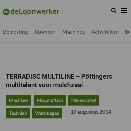
Spring
Door
Spring
Spring
naar
naar
naar
naar
Zoeken...
Zoek
deloonwerker.be
de
de
de
de
hoofdnavigatie
hoofd
eerste
voettekst
inhoud
sidebar
Bemesting
Ruwvoer
Machines
Activiteiten
Me
TERRADISC MULTILINE – Pöttingers
multitalent voor mulchzaai
Machines
Mecanoflash
Nieuwsbrief
19 augustus 2014
Techniek
Werktuigen