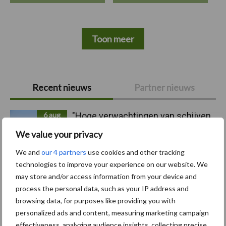
Toon meer
Primaire
Recent nieuws
Partner nieuws
Sidebar
6 aug
"Hoge verwachtingen van schijven
voor kouters"
We value your privacy
We and
our 4 partners
use cookies and other tracking
5 aug
Albourgh Tyres breidt uit naar
technologies to improve your experience on our website. We
nieuwe marktsegmenten
may store and/or access information from your device and
process the personal data, such as your IP address and
browsing data, for purposes like providing you with
5 aug
Caterpillar breidt gamma
personalized ads and content, measuring marketing campaign
elektrische bulldozers uit
effectiveness, analyzing audience insights, collecting precise