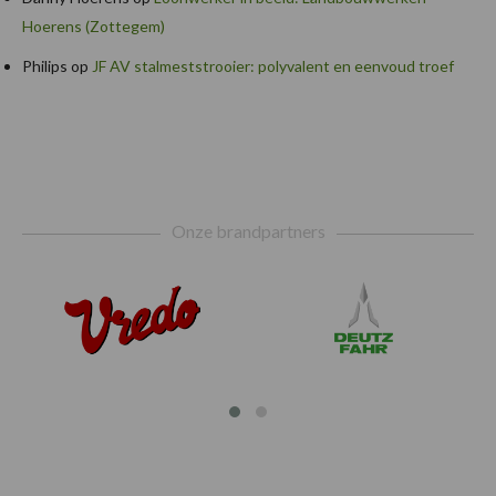
Hoerens (Zottegem)
Philips
op
JF AV stalmeststrooier: polyvalent en eenvoud troef
Footer
Onze brandpartners