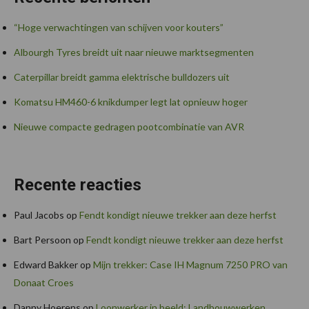
“Hoge verwachtingen van schijven voor kouters”
Albourgh Tyres breidt uit naar nieuwe marktsegmenten
Caterpillar breidt gamma elektrische bulldozers uit
Komatsu HM460-6 knikdumper legt lat opnieuw hoger
Nieuwe compacte gedragen pootcombinatie van AVR
Recente reacties
Paul Jacobs
op
Fendt kondigt nieuwe trekker aan deze herfst
Bart Persoon
op
Fendt kondigt nieuwe trekker aan deze herfst
Edward Bakker
op
Mijn trekker: Case IH Magnum 7250 PRO van
Donaat Croes
Danny Hoerens
op
Loonwerker in beeld: Landbouwwerken