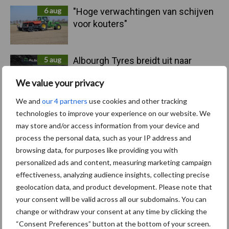
6 aug
"Hoge verwachtingen van schijven
voor kouters"
5 aug
Albourgh Tyres breidt uit naar
nieuwe marktsegmenten
We value your privacy
We and
our 4 partners
use cookies and other tracking
5 aug
Caterpillar breidt gamma
technologies to improve your experience on our website. We
elektrische bulldozers uit
may store and/or access information from your device and
process the personal data, such as your IP address and
browsing data, for purposes like providing you with
5 aug
Komatsu HM460-6 knikdumper legt
personalized ads and content, measuring marketing campaign
lat opnieuw hoger
effectiveness, analyzing audience insights, collecting precise
geolocation data, and product development. Please note that
your consent will be valid across all our subdomains. You can
5 aug
Nieuwe compacte gedragen
change or withdraw your consent at any time by clicking the
pootcombinatie van AVR
“Consent Preferences” button at the bottom of your screen.