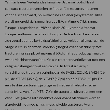
Yanmar is een Nederlandse firma met Japanse roots. Naast
compact tractoren verdelen ze industriële motoren, motoren
voor de scheepvaart, bouwmachines en energiesystemen. Alles
wordt geregeld via Yanmar Europe B.V. in Almere (NL). Yanmar
Europe is opgericht in 1989 en sinds 2011 verdeeld Yanmar
Europe landbouwmachines in Europa. De tractoren kenmerken
zich vooral door de korte draaicirkel en ze voldoen allemaal aan de
Stage V emissienormen. Voorlopig begint Avant Machinery met
tractoren van 22 pk tot maximaal 60 pk. In het productgamma dat
Avant Machinery aanbiedt, zijn alle tractoren verkrijgbaar met een
veiligheidsbeugel ofwel een cabine. In totaal zijn er vijf
verschillende tractoren verkrijgbaar: de SA221 (22 pk), SA424 (26
pk), de YT235 (35 pk), de YT347 (47 pk) en de YT359 (60 pk). De
eerste drie tractoren zijn uitgerust met een hydrostatische
aandrijving. Vanaf de YT347 zijn de tractoren uitgerust met een
vario. Het gamma zal binnenkort door Avant Machinery worden
uitgebreid met mechanisch geschakelde tractoren. Avant