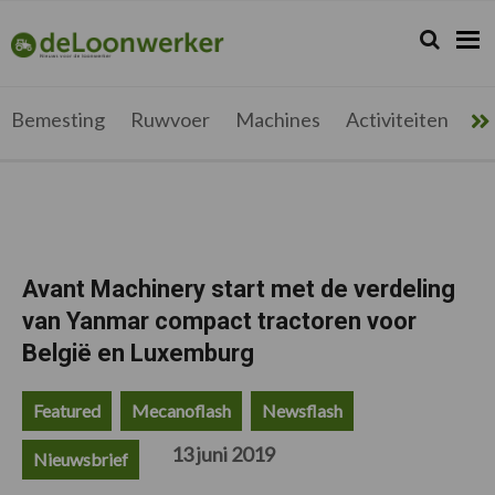
Spring
Door
Spring
Spring
naar
naar
naar
naar
Zoeken...
Zoek
deloonwerker.be
de
de
de
de
hoofdnavigatie
hoofd
eerste
voettekst
inhoud
sidebar
Bemesting
Ruwvoer
Machines
Activiteiten
Me
Avant Machinery start met de verdeling
van Yanmar compact tractoren voor
België en Luxemburg
Featured
Mecanoflash
Newsflash
13 juni 2019
Nieuwsbrief