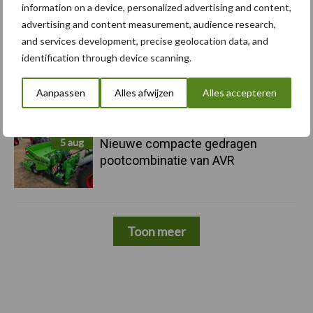
information on a device, personalized advertising and content,
5 aug
Caterpillar breidt gamma
advertising and content measurement, audience research,
elektrische bulldozers uit
and services development, precise geolocation data, and
identification through device scanning.
5 aug
Komatsu HM460-6 knikdumper legt
lat opnieuw hoger
Aanpassen
Alles afwijzen
Alles accepteren
5 aug
Nieuwe compacte gedragen
pootcombinatie van AVR
Toon meer