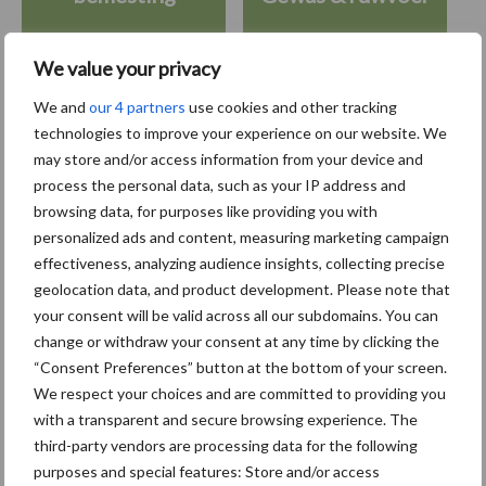
We value your privacy
We and
our 4 partners
use cookies and other tracking
Toon meer
technologies to improve your experience on our website. We
may store and/or access information from your device and
process the personal data, such as your IP address and
browsing data, for purposes like providing you with
Primaire
Recent nieuws
Partner nieuws
personalized ads and content, measuring marketing campaign
Sidebar
effectiveness, analyzing audience insights, collecting precise
geolocation data, and product development. Please note that
6 aug
"Hoge verwachtingen van schijven
your consent will be valid across all our subdomains. You can
voor kouters"
change or withdraw your consent at any time by clicking the
“Consent Preferences” button at the bottom of your screen.
We respect your choices and are committed to providing you
5 aug
Albourgh Tyres breidt uit naar
with a transparent and secure browsing experience. The
nieuwe marktsegmenten
third-party vendors are processing data for the following
purposes and special features: Store and/or access