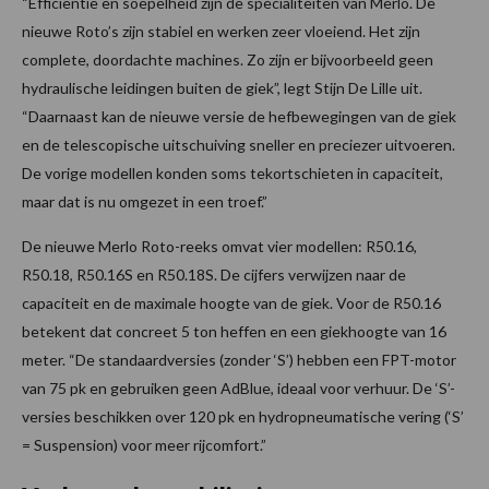
“Efficiëntie en soepelheid zijn de specialiteiten van Merlo. De
nieuwe Roto’s zijn stabiel en werken zeer vloeiend. Het zijn
complete, doordachte machines. Zo zijn er bijvoorbeeld geen
hydraulische leidingen buiten de giek”, legt Stijn De Lille uit.
“Daarnaast kan de nieuwe versie de hefbewegingen van de giek
en de telescopische uitschuiving sneller en preciezer uitvoeren.
De vorige modellen konden soms tekortschieten in capaciteit,
maar dat is nu omgezet in een troef.”
De nieuwe Merlo Roto-reeks omvat vier modellen: R50.16,
R50.18, R50.16S en R50.18S. De cijfers verwijzen naar de
capaciteit en de maximale hoogte van de giek. Voor de R50.16
betekent dat concreet 5 ton heffen en een giekhoogte van 16
meter. “De standaardversies (zonder ‘S’) hebben een FPT-motor
van 75 pk en gebruiken geen AdBlue, ideaal voor verhuur. De ‘S’-
versies beschikken over 120 pk en hydropneumatische vering (‘S’
= Suspension) voor meer rijcomfort.”