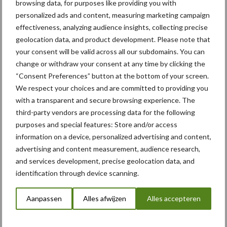
browsing data, for purposes like providing you with
personalized ads and content, measuring marketing campaign
Imants toont nieuwe FWX
effectiveness, analyzing audience insights, collecting precise
opklapbare spitmachine
geolocation data, and product development. Please note that
your consent will be valid across all our subdomains. You can
change or withdraw your consent at any time by clicking the
“Consent Preferences” button at the bottom of your screen.
We respect your choices and are committed to providing you
Trackpointer gps-tracking
with a transparent and secure browsing experience. The
zonder abonnement
third-party vendors are processing data for the following
purposes and special features: Store and/or access
information on a device, personalized advertising and content,
advertising and content measurement, audience research,
and services development, precise geolocation data, and
Meer loonwerk nieuws:
identification through device scanning.
Maak hier uw keuze:
Aanpassen
Alles afwijzen
Alles accepteren