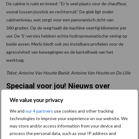
De cabine is ruim en breed: “Er is veel plaats voor de chauffeur,
vooral tussen joystick en rechterruit.” De giek ligt onder
cabineniveau, wat zorgt voor een panoramisch zicht van
360 graden. Op de weg haalt de machine veertig kilometer per
uur. De ‘S’-versies hebben echte hydropneumatische vering op
beide assen. Merlo biedt ook zes instelbare profielen voor de
agressiviteit van bewegingen en de kantelhoek van het
werktuig.
Tekst: Antoine Van Houtte Beeld: Antoine Van Houtte en De Lille
Speciaal voor jou! Nieuws over
nieuws
We value your privacy
We and
our 4 partners
use cookies and other tracking
Landbouwmachines Van
technologies to improve your experience on our website. We
Ceulebroeck nieuwe
may store and/or access information from your device and
Horsch-dealer
process the personal data, such as your IP address and