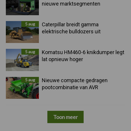
nieuwe marktsegmenten
5 aug
Caterpillar breidt gamma
elektrische bulldozers uit
5 aug
Komatsu HM460-6 knikdumper legt
lat opnieuw hoger
5 aug
Nieuwe compacte gedragen
pootcombinatie van AVR
Toon meer