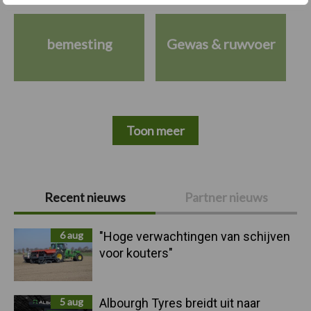
bemesting
Gewas & ruwvoer
Toon meer
Primaire
Recent nieuws
Partner nieuws
Sidebar
6 aug
"Hoge verwachtingen van schijven
voor kouters"
5 aug
Albourgh Tyres breidt uit naar