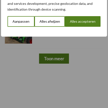
and services development, precise geolocation data, and
5 aug
Komatsu HM460-6 knikdumper legt
identification through device scanning.
lat opnieuw hoger
Aanpassen
Alles afwijzen
Alles accepteren
5 aug
Nieuwe compacte gedragen
pootcombinatie van AVR
Toon meer