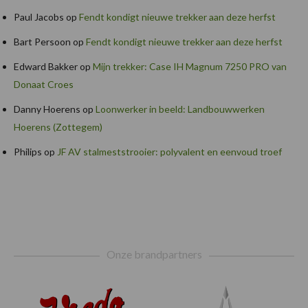
Paul Jacobs
op
Fendt kondigt nieuwe trekker aan deze herfst
Bart Persoon
op
Fendt kondigt nieuwe trekker aan deze herfst
Edward Bakker
op
Mijn trekker: Case IH Magnum 7250 PRO van
Donaat Croes
Danny Hoerens
op
Loonwerker in beeld: Landbouwwerken
Hoerens (Zottegem)
Philips
op
JF AV stalmeststrooier: polyvalent en eenvoud troef
Footer
Onze brandpartners