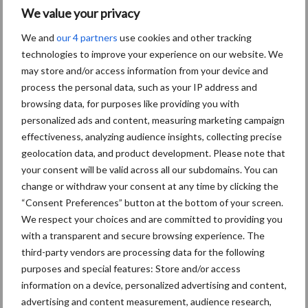
We value your privacy
Toon meer
We and
our 4 partners
use cookies and other tracking
technologies to improve your experience on our website. We
may store and/or access information from your device and
Primaire
Recent nieuws
Partner nieuws
process the personal data, such as your IP address and
Sidebar
browsing data, for purposes like providing you with
personalized ads and content, measuring marketing campaign
6 aug
"Hoge verwachtingen van schijven
effectiveness, analyzing audience insights, collecting precise
voor kouters"
geolocation data, and product development. Please note that
your consent will be valid across all our subdomains. You can
change or withdraw your consent at any time by clicking the
5 aug
Albourgh Tyres breidt uit naar
“Consent Preferences” button at the bottom of your screen.
nieuwe marktsegmenten
We respect your choices and are committed to providing you
with a transparent and secure browsing experience. The
third-party vendors are processing data for the following
5 aug
Caterpillar breidt gamma
purposes and special features: Store and/or access
elektrische bulldozers uit
information on a device, personalized advertising and content,
advertising and content measurement, audience research,