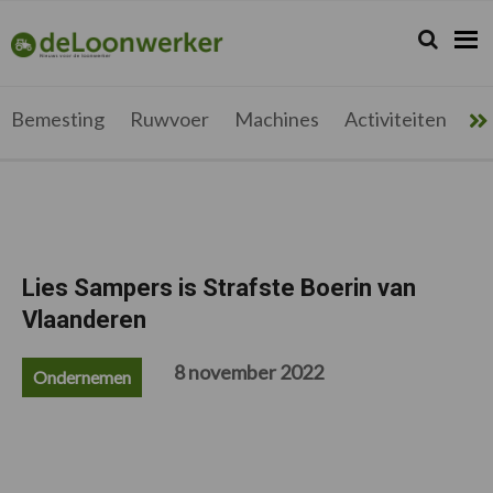
Spring
Door
Spring
Spring
naar
naar
naar
naar
Zoeken...
Zoek
deloonwerker.be
de
de
de
de
hoofdnavigatie
hoofd
eerste
voettekst
inhoud
sidebar
Bemesting
Ruwvoer
Machines
Activiteiten
Me
Lies Sampers is Strafste Boerin van
Vlaanderen
8 november 2022
Ondernemen