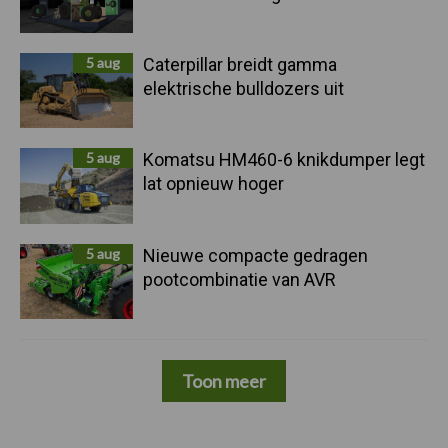
5 aug
Caterpillar breidt gamma
elektrische bulldozers uit
5 aug
Komatsu HM460-6 knikdumper legt
lat opnieuw hoger
5 aug
Nieuwe compacte gedragen
pootcombinatie van AVR
Toon meer