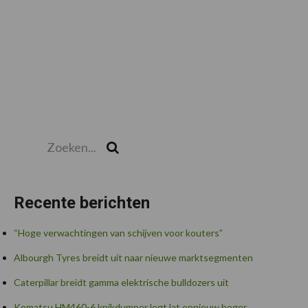
Zoeken...
Zoek
Recente berichten
“Hoge verwachtingen van schijven voor kouters”
Albourgh Tyres breidt uit naar nieuwe marktsegmenten
Caterpillar breidt gamma elektrische bulldozers uit
Komatsu HM460-6 knikdumper legt lat opnieuw hoger