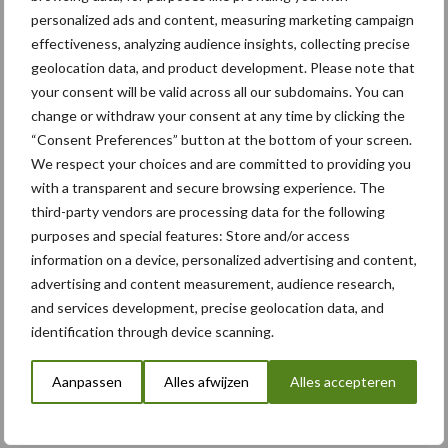
personalized ads and content, measuring marketing campaign
effectiveness, analyzing audience insights, collecting precise
geolocation data, and product development. Please note that
your consent will be valid across all our subdomains. You can
change or withdraw your consent at any time by clicking the
“Consent Preferences” button at the bottom of your screen.
Deze bietenrooier dateert uit 1938!
We respect your choices and are committed to providing you
with a transparent and secure browsing experience. The
Tekst:
Landbouw en machines VZW
en Seppe Deckx Beeld: Seppe
third-party vendors are processing data for the following
Deckx
purposes and special features: Store and/or access
Speciaal voor jou! Nieuws over oude
information on a device, personalized advertising and content,
doos
advertising and content measurement, audience research,
and services development, precise geolocation data, and
identification through device scanning.
Uit de oude doos van … de
familie Vermeulen-
Aanpassen
Alles afwijzen
Alles accepteren
Vandoorne