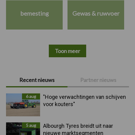
bemesting
Gewas & ruwvoer
Toon meer
Primaire
Recent nieuws
Partner nieuws
Sidebar
6 aug
"Hoge verwachtingen van schijven
voor kouters"
5 aug
Albourgh Tyres breidt uit naar
nieuwe marktsegmenten