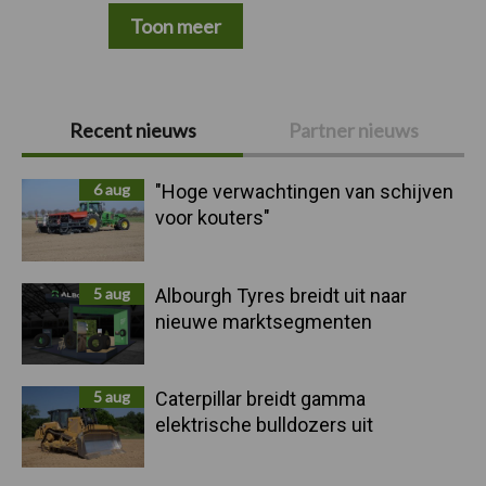
Toon meer
Primaire
Recent nieuws
Partner nieuws
Sidebar
6 aug
"Hoge verwachtingen van schijven
voor kouters"
5 aug
Albourgh Tyres breidt uit naar
nieuwe marktsegmenten
5 aug
Caterpillar breidt gamma
elektrische bulldozers uit