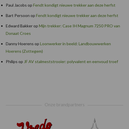
Paul Jacobs
op
Fendt kondigt nieuwe trekker aan deze herfst
Bart Persoon
op
Fendt kondigt nieuwe trekker aan deze herfst
Edward Bakker
op
Mijn trekker: Case IH Magnum 7250 PRO van
Donaat Croes
Danny Hoerens
op
Loonwerker in beeld: Landbouwwerken
Hoerens (Zottegem)
Philips
op
JF AV stalmeststrooier: polyvalent en eenvoud troef
Footer
Onze brandpartners