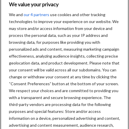
We value your privacy
De Sennebogen 360G is ontworpen voor veeleisende industriële
We and
our 4 partners
use cookies and other tracking
toepas-singen, zoals material handling en recycling. Dankzij de
technologies to improve your experience on our website. We
compatibiliteit met een breed scala aan aanbouwdelen
may store and/or access information from your device and
waaronder bakken, hydraulische en mecha-nische palletvorken, is
process the personal data, such as your IP address and
de machine veelzijdig inzetbaar. De telehandler kan eveneens
browsing data, for purposes like providing you with
gebruikt worden in trailermodus, wat de
personalized ads and content, measuring marketing campaign
toepassingsmogelijkheden verder uitbreidt.
effectiveness, analyzing audience insights, collecting precise
geolocation data, and product development. Please note that
Zoals alle Sennebogen-machines kan de 360G volledig worden
your consent will be valid across all our subdomains. You can
geconfigureerd op basis van specifieke werkomstandigheden. De
change or withdraw your consent at any time by clicking the
selectie van uitrustingsopties is uitgebreid en varieert van
“Consent Preferences” button at the bottom of your screen.
kogelwerende dakramen en extra aansluitingen voor
We respect your choices and are committed to providing you
voorzetstukken tot verschillende bandenvarianten.
with a transparent and secure browsing experience. The
third-party vendors are processing data for the following
Naast zijn krachtige prestaties onderscheidt de 360G zich door
purposes and special features: Store and/or access
zijn onderhoudsvriendelijkheid. De machine heeft de langste
information on a device, personalized advertising and content,
onderhoudsintervallen in zijn klasse. En ze biedt verbeterde
advertising and content measurement, audience research,