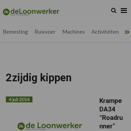
Spring
Door
Spring
Spring
naar
naar
naar
naar
Zoeken...
Zoek
deloonwerker.be
de
de
de
de
hoofdnavigatie
hoofd
eerste
voettekst
inhoud
sidebar
Bemesting
Ruwvoer
Machines
Activiteiten
Me
2zijdig kippen
4 juli 2014
Krampe
DA34
“Roadru
nner”