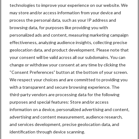
technologies to improve your experience on our website. We
Caterpillar breidt gamma elektrische bulldozers uit
may store and/or access information from your device and
Komatsu HM460-6 knikdumper legt lat opnieuw hoger
process the personal data, such as your IP address and
browsing data, for purposes like providing you with
Nieuwe compacte gedragen pootcombinatie van AVR
personalized ads and content, measuring marketing campaign
effectiveness, analyzing audience insights, collecting precise
geolocation data, and product development. Please note that
Recente reacties
your consent will be valid across all our subdomains. You can
change or withdraw your consent at any time by clicking the
Paul Jacobs
op
Fendt kondigt nieuwe trekker aan deze
“Consent Preferences” button at the bottom of your screen.
herfst
We respect your choices and are committed to providing you
with a transparent and secure browsing experience. The
Bart Persoon
op
Fendt kondigt nieuwe trekker aan deze
third-party vendors are processing data for the following
herfst
purposes and special features: Store and/or access
Edward Bakker
op
Mijn trekker: Case IH Magnum 7250
information on a device, personalized advertising and content,
PRO van Donaat Croes
advertising and content measurement, audience research,
and services development, precise geolocation data, and
Danny Hoerens
op
Loonwerker in beeld: Landbouwwerken
identification through device scanning.
Hoerens (Zottegem)