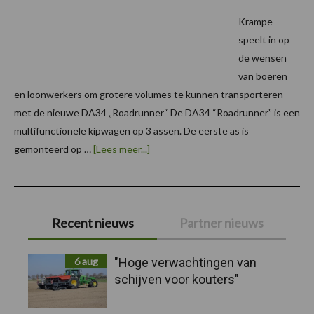
Krampe
speelt in op
de wensen
van boeren
en loonwerkers om grotere volumes te kunnen transporteren
met de nieuwe DA34 „Roadrunner“ De DA34 “Roadrunner” is een
multifunctionele kipwagen op 3 assen. De eerste as is
overKrampe
gemonteerd op …
[Lees meer...]
DA34
“Roadrunner”
Primaire
Recent nieuws
Partner nieuws
Sidebar
6 aug
"Hoge verwachtingen van
schijven voor kouters"