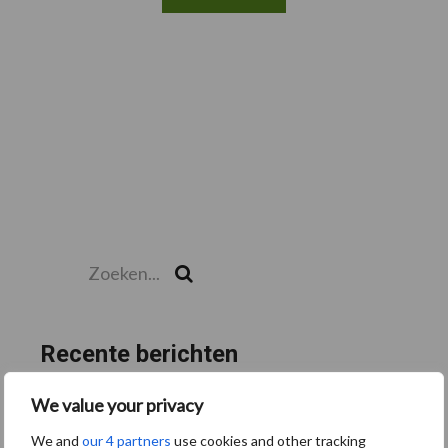
Zoeken...
Zoek
Recente berichten
“Hoge verwachtingen van schijven voor kouters”
We value your privacy
Albourgh Tyres breidt uit naar nieuwe marktsegmenten
We and
our 4 partners
use cookies and other tracking