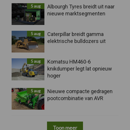
5 aug
Albourgh Tyres breidt uit naar
nieuwe marktsegmenten
5 aug
Caterpillar breidt gamma
elektrische bulldozers uit
5 aug
Komatsu HM460-6
knikdumper legt lat opnieuw
hoger
5 aug
Nieuwe compacte gedragen
pootcombinatie van AVR
Toon meer