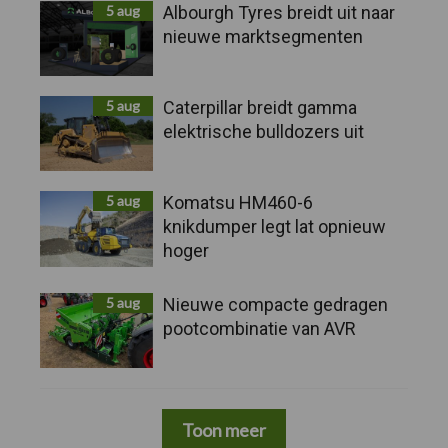
5 aug
Albourgh Tyres breidt uit naar
nieuwe marktsegmenten
5 aug
Caterpillar breidt gamma
elektrische bulldozers uit
5 aug
Komatsu HM460-6
knikdumper legt lat opnieuw
hoger
5 aug
Nieuwe compacte gedragen
pootcombinatie van AVR
Toon meer