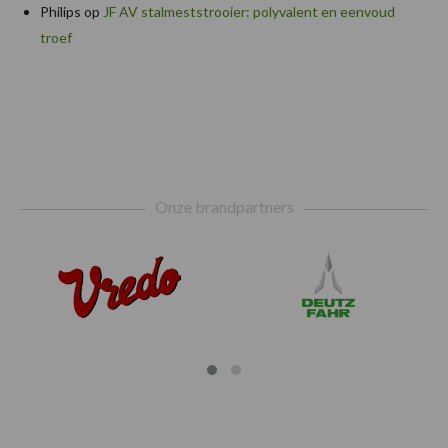
Philips
op
JF AV stalmeststrooier: polyvalent en eenvoud
troef
Footer
Onze brandpartners