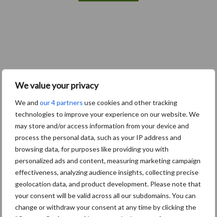
We value your privacy
We and
our 4 partners
use cookies and other tracking
technologies to improve your experience on our website. We
Zoeken...
Zoek
may store and/or access information from your device and
process the personal data, such as your IP address and
browsing data, for purposes like providing you with
personalized ads and content, measuring marketing campaign
Recente berichten
effectiveness, analyzing audience insights, collecting precise
geolocation data, and product development. Please note that
“Hoge verwachtingen van schijven voor kouters”
your consent will be valid across all our subdomains. You can
Albourgh Tyres breidt uit naar nieuwe marktsegmenten
change or withdraw your consent at any time by clicking the