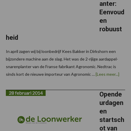
anter:
Eenvoud
en
robuust
heid
In april zagen wij bij loonbedrijf Kees Bakker in Dirkshorn een
bijzondere machine aan de slag. Het was de 2-rijige aardappel-
snarenplanter van de Franse fabrikant Agronomic. Nedtrac is
overD
sinds kort de nieuwe importeur van Agronomic …
[Lees meer...]
Agron
snaren
Eenvo
28 februari 2014
en
Opende
robuu
urdagen
en
startsch
ot van