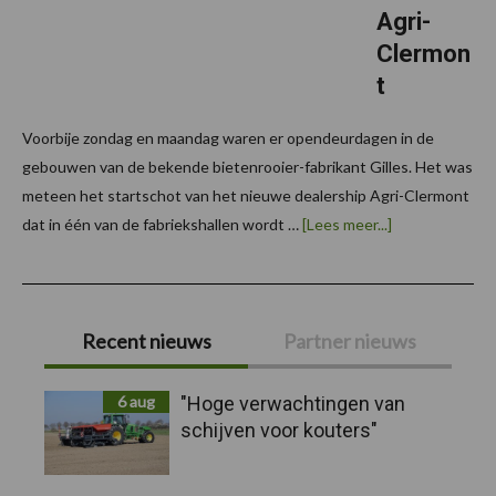
Agri-
Clermon
t
Voorbije zondag en maandag waren er opendeurdagen in de
gebouwen van de bekende bietenrooier-fabrikant Gilles. Het was
meteen het startschot van het nieuwe dealership Agri-Clermont
overOpendeur
dat in één van de fabriekshallen wordt …
[Lees meer...]
en
startschot
van
Agri-
Primaire
Clermont
Recent nieuws
Partner nieuws
Sidebar
6 aug
"Hoge verwachtingen van
schijven voor kouters"