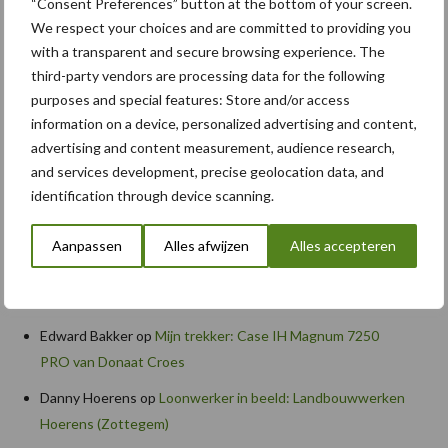
“Consent Preferences” button at the bottom of your screen.
Caterpillar breidt gamma elektrische bulldozers uit
We respect your choices and are committed to providing you
Komatsu HM460-6 knikdumper legt lat opnieuw hoger
with a transparent and secure browsing experience. The
third-party vendors are processing data for the following
Nieuwe compacte gedragen pootcombinatie van AVR
purposes and special features: Store and/or access
information on a device, personalized advertising and content,
advertising and content measurement, audience research,
Recente reacties
and services development, precise geolocation data, and
identification through device scanning.
Paul Jacobs
op
Fendt kondigt nieuwe trekker aan deze
herfst
Aanpassen
Alles afwijzen
Alles accepteren
Bart Persoon
op
Fendt kondigt nieuwe trekker aan deze
herfst
Edward Bakker
op
Mijn trekker: Case IH Magnum 7250
PRO van Donaat Croes
Danny Hoerens
op
Loonwerker in beeld: Landbouwwerken
Hoerens (Zottegem)