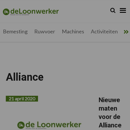
Spring
Door
Spring
Spring
naar
naar
naar
naar
Zoeken...
Zoek
deloonwerker.be
de
de
de
de
hoofdnavigatie
hoofd
eerste
voettekst
inhoud
sidebar
Bemesting
Ruwvoer
Machines
Activiteiten
Me
Alliance
21 april 2020
Nieuwe
maten
voor de
Alliance