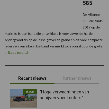
585
De Alliance
585 die sinds
2019 op de
markt is, is een band die ontwikkeld is voor zowel de harde
ondergrond als op de losse gravel en grond en dit voor compacte
laders en verreikers. De band kenmerkt zich vooral door de grote
overNieuwe
…
[Lees meer...]
maten
voor
de
Alliance
Primaire
585
Recent nieuws
Partner nieuws
Sidebar
6 aug
"Hoge verwachtingen van
schijven voor kouters"