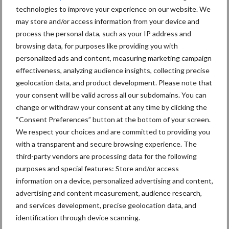
technologies to improve your experience on our website. We
Caterpillar breidt gamma elektrische bulldozers uit
may store and/or access information from your device and
Komatsu HM460-6 knikdumper legt lat opnieuw hoger
process the personal data, such as your IP address and
browsing data, for purposes like providing you with
Nieuwe compacte gedragen pootcombinatie van AVR
personalized ads and content, measuring marketing campaign
effectiveness, analyzing audience insights, collecting precise
geolocation data, and product development. Please note that
Recente reacties
your consent will be valid across all our subdomains. You can
change or withdraw your consent at any time by clicking the
Paul Jacobs
op
Fendt kondigt nieuwe trekker aan deze
“Consent Preferences” button at the bottom of your screen.
herfst
We respect your choices and are committed to providing you
with a transparent and secure browsing experience. The
Bart Persoon
op
Fendt kondigt nieuwe trekker aan deze
third-party vendors are processing data for the following
herfst
purposes and special features: Store and/or access
Edward Bakker
op
Mijn trekker: Case IH Magnum 7250
information on a device, personalized advertising and content,
PRO van Donaat Croes
advertising and content measurement, audience research,
and services development, precise geolocation data, and
Danny Hoerens
op
Loonwerker in beeld: Landbouwwerken
identification through device scanning.
Hoerens (Zottegem)