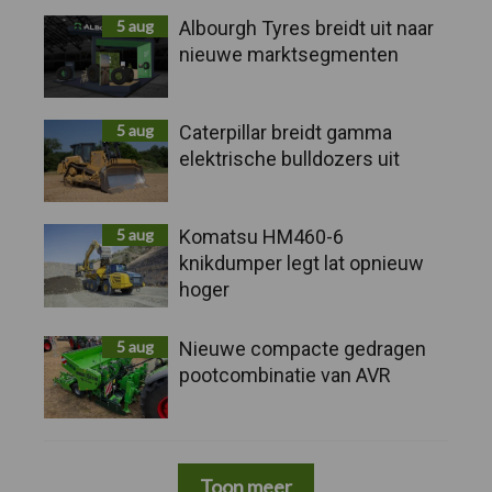
5 aug
Albourgh Tyres breidt uit naar
nieuwe marktsegmenten
5 aug
Caterpillar breidt gamma
elektrische bulldozers uit
5 aug
Komatsu HM460-6
knikdumper legt lat opnieuw
hoger
5 aug
Nieuwe compacte gedragen
pootcombinatie van AVR
Toon meer