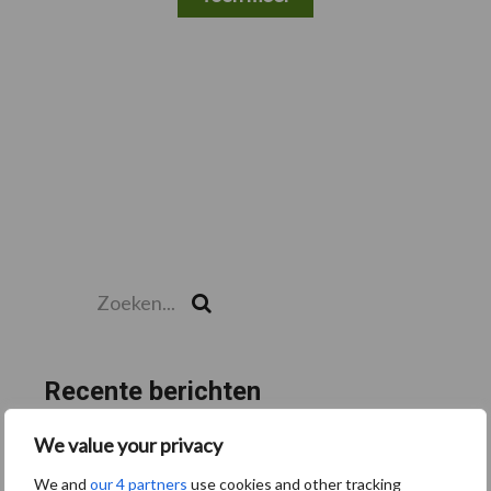
Zoeken...
Zoek
Recente berichten
“Hoge verwachtingen van schijven voor kouters”
We value your privacy
Albourgh Tyres breidt uit naar nieuwe marktsegmenten
We and
our 4 partners
use cookies and other tracking