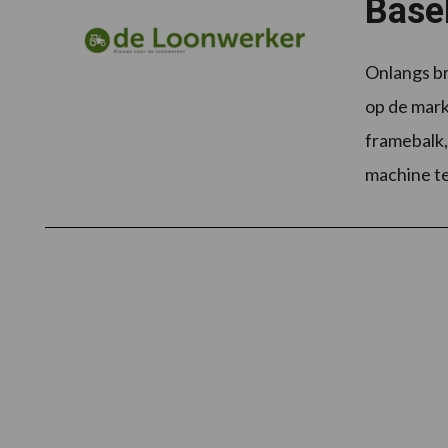
Basel
Onlangs br
op de mark
framebalk,
machine t