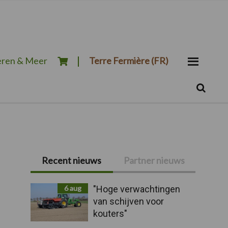
ren & Meer
Terre Fermière (FR)
Zoeken...
Zoek
Primaire
Recent nieuws
Partner nieuws
Sidebar
6 aug
"Hoge verwachtingen
van schijven voor
kouters"