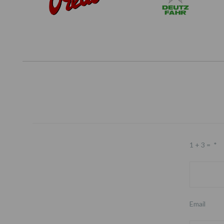
1 + 3 =
*
Email