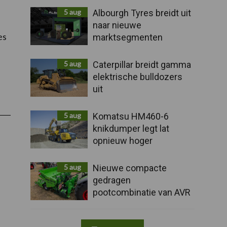
5 aug
Albourgh Tyres breidt uit
naar nieuwe
es
marktsegmenten
5 aug
Caterpillar breidt gamma
elektrische bulldozers
uit
5 aug
Komatsu HM460-6
knikdumper legt lat
opnieuw hoger
5 aug
Nieuwe compacte
gedragen
pootcombinatie van AVR