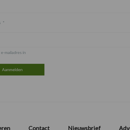
s
*
 e-mailadres in
eren
Contact
Nieuwsbrief
Adv