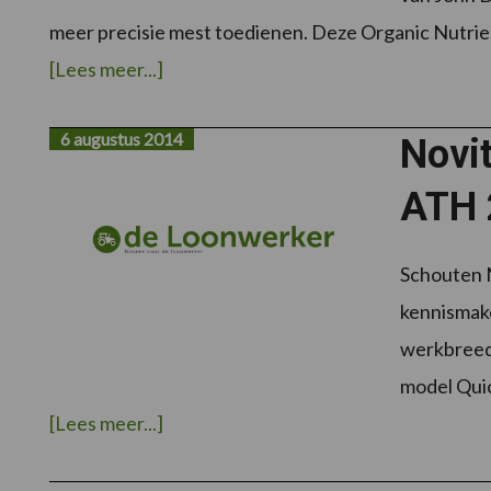
meer precisie mest toedienen. Deze Organic Nutr
overJOHN
[Lees meer...]
DEERE
WINT
MET
MANURE
6 augustus 2014
Novi
SENSING
INNOVATIEPRIJS
BRONZEN
ATH 
SIKKEL
2014
Schouten M
kennismak
werkbreed
model Qu
overNoviteiten
[Lees meer...]
Schouten
Machines
ATH