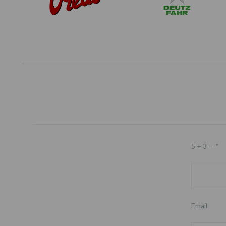
5 + 3 =
*
Email