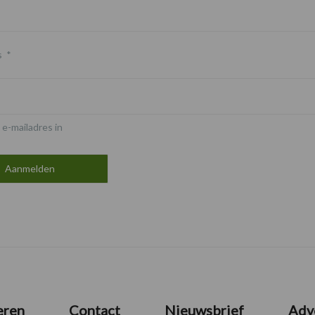
s
*
 e-mailadres in
eren
Contact
Nieuwsbrief
Adv