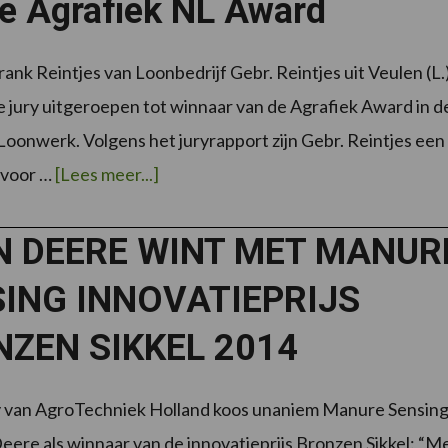
te Agrafiek NL Award
rank Reintjes van Loonbedrijf Gebr. Reintjes uit Veulen (L.
de jury uitgeroepen tot winnaar van de Agrafiek Award in d
Loonwerk. Volgens het juryrapport zijn Gebr. Reintjes een
overGebr.
 voor …
[Lees meer...]
Reintjes
uit
Veulen
wint
N DEERE WINT MET MANUR
eerste
Agrafiek
NL
ING INNOVATIEPRIJS
Award
ZEN SIKKEL 2014
y van AgroTechniek Holland koos unaniem Manure Sensin
eere als winnaar van de innovatieprijs Bronzen Sikkel: “M