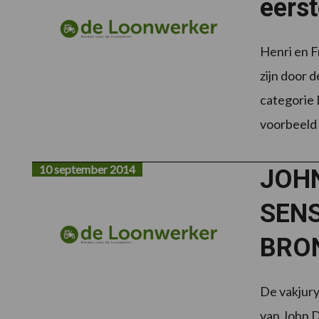
eers
Henri en F
zijn door 
categorie 
voorbeeld
10 september 2014
JOH
SENS
BRON
De vakjur
van John D