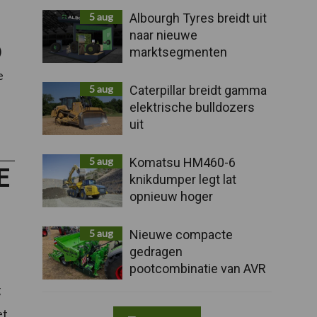
5 aug
Albourgh Tyres breidt uit
naar nieuwe
)
marktsegmenten
e
5 aug
Caterpillar breidt gamma
elektrische bulldozers
uit
5 aug
Komatsu HM460-6
E
knikdumper legt lat
opnieuw hoger
5 aug
Nieuwe compacte
gedragen
pootcombinatie van AVR
g
et