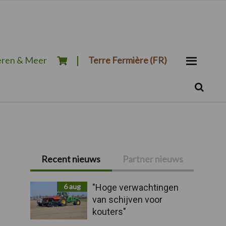
ren & Meer
Terre Fermière (FR)
Zoeken...
Zoek
Primaire
Recent nieuws
Partner nieuws
Sidebar
6 aug
"Hoge verwachtingen
van schijven voor
kouters"