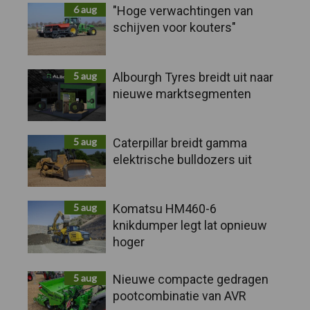
PERSONEN
6 aug
"Hoge verwachtingen van
schijven voor kouters"
5 aug
Albourgh Tyres breidt uit naar
nieuwe marktsegmenten
5 aug
Caterpillar breidt gamma
elektrische bulldozers uit
5 aug
Komatsu HM460-6
knikdumper legt lat opnieuw
hoger
5 aug
Nieuwe compacte gedragen
pootcombinatie van AVR