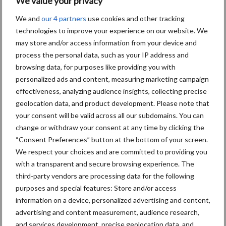
We value your privacy
We and
our 4 partners
use cookies and other tracking
“Hoge verwachtingen van schijven voor kouters”
technologies to improve your experience on our website. We
Albourgh Tyres breidt uit naar nieuwe marktsegmenten
may store and/or access information from your device and
process the personal data, such as your IP address and
Caterpillar breidt gamma elektrische bulldozers uit
browsing data, for purposes like providing you with
Komatsu HM460-6 knikdumper legt lat opnieuw hoger
personalized ads and content, measuring marketing campaign
effectiveness, analyzing audience insights, collecting precise
Nieuwe compacte gedragen pootcombinatie van AVR
geolocation data, and product development. Please note that
your consent will be valid across all our subdomains. You can
change or withdraw your consent at any time by clicking the
Recente reacties
“Consent Preferences” button at the bottom of your screen.
We respect your choices and are committed to providing you
Paul Jacobs
op
Fendt kondigt nieuwe trekker aan deze
with a transparent and secure browsing experience. The
herfst
third-party vendors are processing data for the following
purposes and special features: Store and/or access
Bart Persoon
op
Fendt kondigt nieuwe trekker aan deze
information on a device, personalized advertising and content,
herfst
advertising and content measurement, audience research,
Edward Bakker
op
Mijn trekker: Case IH Magnum 7250
and services development, precise geolocation data, and