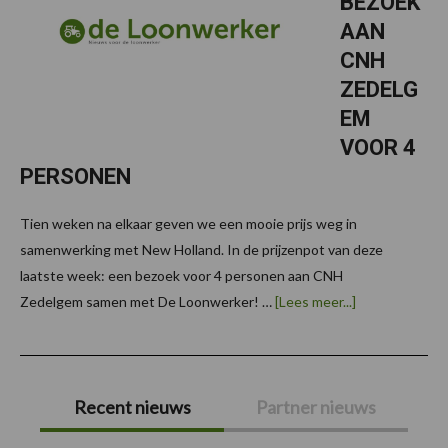
BEZOEK
AAN
CNH
ZEDELG
EM
VOOR 4
PERSONEN
Tien weken na elkaar geven we een mooie prijs weg in
samenwerking met New Holland. In de prijzenpot van deze
laatste week: een bezoek voor 4 personen aan CNH
overWIN
Zedelgem samen met De Loonwerker! …
[Lees meer...]
5
X
EEN
BEZOEK
Primaire
AAN
CNH
Recent nieuws
Partner nieuws
ZEDELGEM
Sidebar
VOOR
4