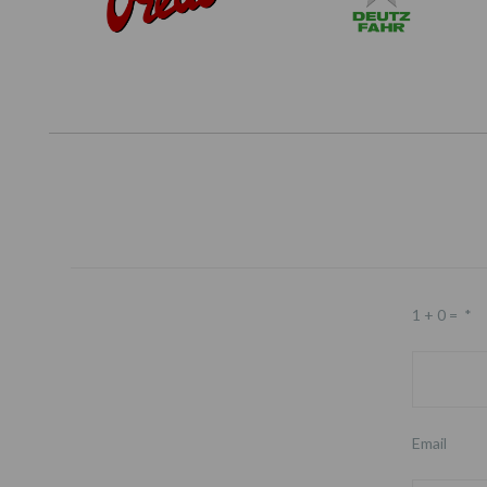
1 + 0 =
*
Email