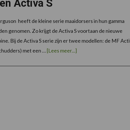
en Activa S
guson heeft de kleine serie maaidorsers in hun gamma
en genomen. Zo krijgt de Activa S voortaan de nieuwe
ine. Bij de Activa S serie zijn er twee modellen: de MF Act
overVernieuwde
schudders) met een …
[Lees meer...]
Massey
Ferguson
Beta
en
Activa
S