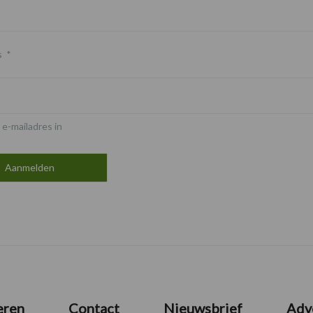
s
*
 e-mailadres in
eren
Contact
Nieuwsbrief
Adv