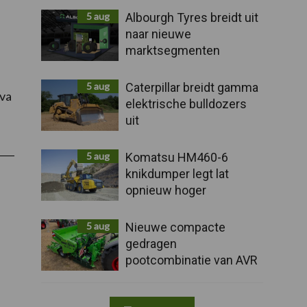
5 aug
Albourgh Tyres breidt uit
naar nieuwe
marktsegmenten
5 aug
Caterpillar breidt gamma
iva
elektrische bulldozers
uit
5 aug
Komatsu HM460-6
knikdumper legt lat
opnieuw hoger
5 aug
Nieuwe compacte
gedragen
pootcombinatie van AVR