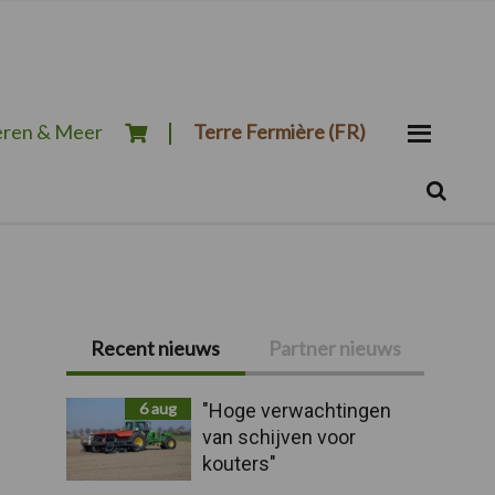
ren & Meer
Terre Fermière (FR)
Zoeken...
Zoek
Primaire
Recent nieuws
Partner nieuws
Sidebar
6 aug
"Hoge verwachtingen
van schijven voor
kouters"