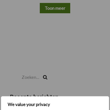
Toon meer
Zoeken...
Zoek
Recente berichten
We value your privacy
“Hoge verwachtingen van schijven voor kouters”