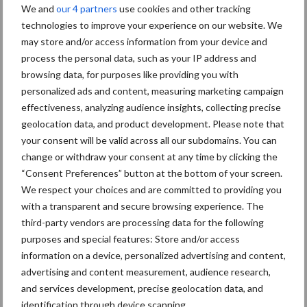
We and
our 4 partners
use cookies and other tracking
Albourgh Tyres breidt uit naar nieuwe marktsegmenten
technologies to improve your experience on our website. We
may store and/or access information from your device and
Caterpillar breidt gamma elektrische bulldozers uit
process the personal data, such as your IP address and
Komatsu HM460-6 knikdumper legt lat opnieuw hoger
browsing data, for purposes like providing you with
personalized ads and content, measuring marketing campaign
Nieuwe compacte gedragen pootcombinatie van AVR
effectiveness, analyzing audience insights, collecting precise
geolocation data, and product development. Please note that
your consent will be valid across all our subdomains. You can
Recente reacties
change or withdraw your consent at any time by clicking the
“Consent Preferences” button at the bottom of your screen.
Paul Jacobs
op
Fendt kondigt nieuwe trekker aan deze
We respect your choices and are committed to providing you
herfst
with a transparent and secure browsing experience. The
third-party vendors are processing data for the following
Bart Persoon
op
Fendt kondigt nieuwe trekker aan deze
purposes and special features: Store and/or access
herfst
information on a device, personalized advertising and content,
Edward Bakker
op
Mijn trekker: Case IH Magnum 7250
advertising and content measurement, audience research,
PRO van Donaat Croes
and services development, precise geolocation data, and
identification through device scanning.