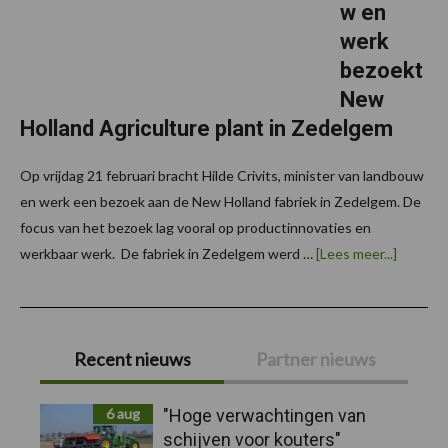
w en
werk
bezoekt
New
Holland Agriculture plant in Zedelgem
Op vrijdag 21 februari bracht Hilde Crivits, minister van landbouw
en werk een bezoek aan de New Holland fabriek in Zedelgem. De
focus van het bezoek lag vooral op productinnovaties en
overVla
werkbaar werk. De fabriek in Zedelgem werd …
[Lees meer...]
minister
van
landbo
en
Primaire
werk
bezoekt
Recent nieuws
Partner nieuws
New
Sidebar
Holland
Agricult
plant
6 aug
"Hoge verwachtingen van
in
schijven voor kouters"
Zedelg