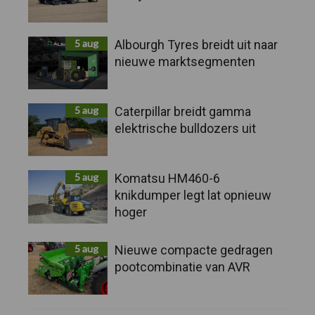
5 aug
Albourgh Tyres breidt uit naar
nieuwe marktsegmenten
5 aug
Caterpillar breidt gamma
elektrische bulldozers uit
5 aug
Komatsu HM460-6
knikdumper legt lat opnieuw
hoger
5 aug
Nieuwe compacte gedragen
pootcombinatie van AVR