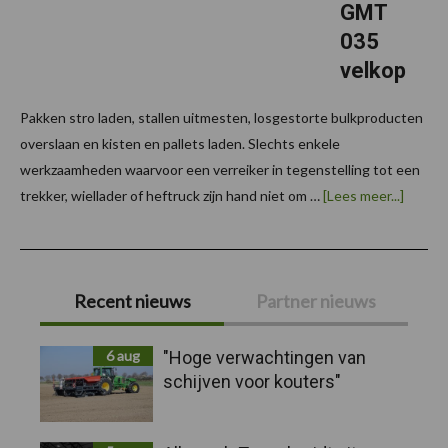
GMT
035
velkop
Pakken stro laden, stallen uitmesten, losgestorte bulkproducten
overslaan en kisten en pallets laden. Slechts enkele
werkzaamheden waarvoor een verreiker in tegenstelling tot een
overMa
trekker, wiellader of heftruck zijn hand niet om …
[Lees meer...]
RTH
5.26S
met
GMT
Primaire
035
velkop
Recent nieuws
Partner nieuws
Sidebar
6 aug
"Hoge verwachtingen van
schijven voor kouters"