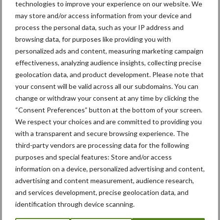
Caterpillar breidt gamma elektrische bulldozers uit
technologies to improve your experience on our website. We
may store and/or access information from your device and
Komatsu HM460-6 knikdumper legt lat opnieuw hoger
process the personal data, such as your IP address and
Nieuwe compacte gedragen pootcombinatie van AVR
browsing data, for purposes like providing you with
personalized ads and content, measuring marketing campaign
effectiveness, analyzing audience insights, collecting precise
geolocation data, and product development. Please note that
Recente reacties
your consent will be valid across all our subdomains. You can
change or withdraw your consent at any time by clicking the
Paul Jacobs
op
Fendt kondigt nieuwe trekker aan deze
“Consent Preferences” button at the bottom of your screen.
herfst
We respect your choices and are committed to providing you
Bart Persoon
op
Fendt kondigt nieuwe trekker aan deze
with a transparent and secure browsing experience. The
herfst
third-party vendors are processing data for the following
purposes and special features: Store and/or access
Edward Bakker
op
Mijn trekker: Case IH Magnum 7250
information on a device, personalized advertising and content,
PRO van Donaat Croes
advertising and content measurement, audience research,
Danny Hoerens
op
Loonwerker in beeld: Landbouwwerken
and services development, precise geolocation data, and
identification through device scanning.
Hoerens (Zottegem)