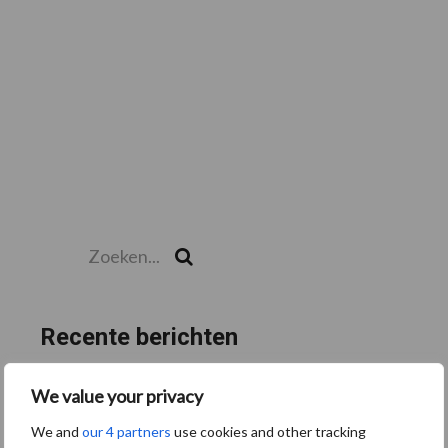
Zoeken...
Zoek
Recente berichten
“Hoge verwachtingen van schijven voor kouters”
We value your privacy
Albourgh Tyres breidt uit naar nieuwe marktsegmenten
We and
our 4 partners
use cookies and other tracking