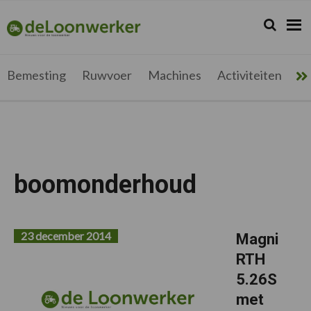
Spring
Door
Spring
Spring
naar
naar
naar
naar
Zoeken...
Zoek
deloonwerker.be
de
de
de
de
hoofdnavigatie
hoofd
eerste
voettekst
inhoud
sidebar
Bemesting
Ruwvoer
Machines
Activiteiten
Me
boomonderhoud
23 december 2014
Magni
RTH
5.26S
met