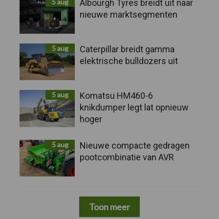
5 aug
Albourgh Tyres breidt uit naar
nieuwe marktsegmenten
5 aug
Caterpillar breidt gamma
elektrische bulldozers uit
5 aug
Komatsu HM460-6
knikdumper legt lat opnieuw
hoger
5 aug
Nieuwe compacte gedragen
pootcombinatie van AVR
Toon meer