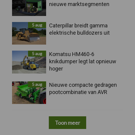
nieuwe marktsegmenten
5 aug
Caterpillar breidt gamma
elektrische bulldozers uit
5 aug
Komatsu HM460-6
knikdumper legt lat opnieuw
hoger
5 aug
Nieuwe compacte gedragen
pootcombinatie van AVR
Toon meer