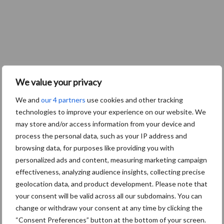
We value your privacy
We and
our 4 partners
use cookies and other tracking
technologies to improve your experience on our website. We
Zoeken...
Zoek
may store and/or access information from your device and
process the personal data, such as your IP address and
browsing data, for purposes like providing you with
Recente berichten
personalized ads and content, measuring marketing campaign
effectiveness, analyzing audience insights, collecting precise
“Hoge verwachtingen van schijven voor kouters”
geolocation data, and product development. Please note that
your consent will be valid across all our subdomains. You can
Albourgh Tyres breidt uit naar nieuwe marktsegmenten
change or withdraw your consent at any time by clicking the
Caterpillar breidt gamma elektrische bulldozers uit
“Consent Preferences” button at the bottom of your screen.