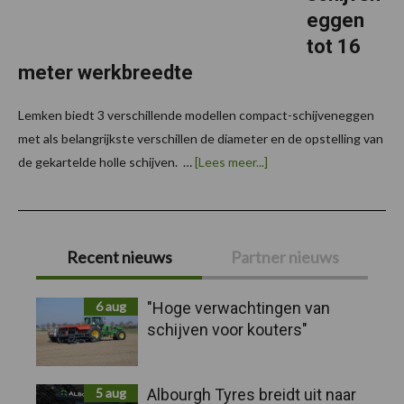
eggen
tot 16
meter werkbreedte
Lemken biedt 3 verschillende modellen compact-schijveneggen
met als belangrijkste verschillen de diameter en de opstelling van
overLemken
de gekartelde holle schijven. …
[Lees meer...]
Heliodor
en
Rubin
compact-
Primaire
schijveneggen
tot
Recent nieuws
Partner nieuws
16
Sidebar
meter
werkbreedte
6 aug
"Hoge verwachtingen van
schijven voor kouters"
5 aug
Albourgh Tyres breidt uit naar