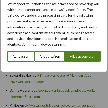
We respect your choices and are committed to providing you
Komatsu HM460-6 knikdumper legt lat opnieuw hoger
with a transparent and secure browsing experience. The
Nieuwe compacte gedragen pootcombinatie van AVR
third-party vendors are processing data for the following
purposes and special features: Store and/or access
information on a device, personalized advertising and content,
advertising and content measurement, audience research,
Recente reacties
and services development, precise geolocation data, and
identification through device scanning.
Paul Jacobs
op
Fendt kondigt nieuwe trekker aan deze
herfst
Aanpassen
Alles afwijzen
Alles accepteren
Bart Persoon
op
Fendt kondigt nieuwe trekker aan deze
herfst
Edward Bakker
op
Mijn trekker: Case IH Magnum 7250
PRO van Donaat Croes
Danny Hoerens
op
Loonwerker in beeld: Landbouwwerken
Hoerens (Zottegem)
Philips
op
JF AV stalmeststrooier: polyvalent en eenvoud