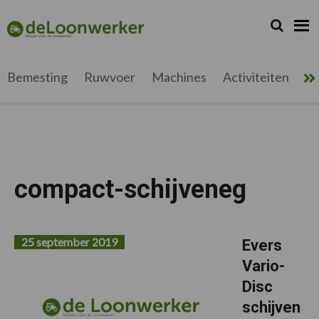
Spring
Door
Spring
Spring
naar
naar
naar
naar
Zoeken...
Zoek
deloonwerker.be
de
de
de
de
hoofdnavigatie
hoofd
eerste
voettekst
inhoud
sidebar
Bemesting
Ruwvoer
Machines
Activiteiten
Me
compact-schijveneg
25 september 2019
Evers
Vario-
Disc
schijven