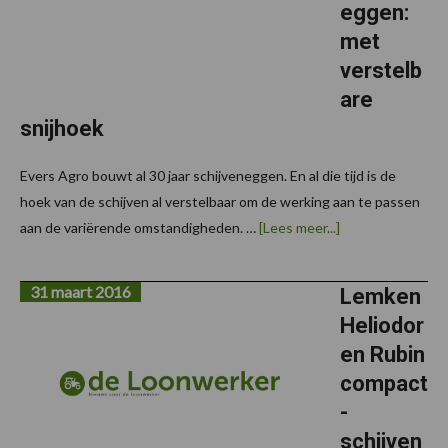
eggen:
met
verstelb
are
snijhoek
Evers Agro bouwt al 30 jaar schijveneggen. En al die tijd is de
hoek van de schijven al verstelbaar om de werking aan te passen
overEvers
aan de variërende omstandigheden. …
[Lees meer...]
Vario-
Disc
schijveneggen:
31 maart 2016
met
Lemken
verstelbare
Heliodor
snijhoek
en Rubin
compact
-
schijven