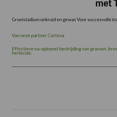
met T
Groeistadium onkruid en gewas Voor succesvolle in
Van onze partner Corteva
Effectieve na-opkomst bestrijding van grassen, bre
herbicide.
Footer