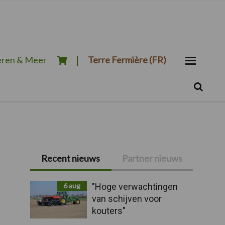
ren & Meer
Terre Fermière (FR)
Zoeken...
Zoek
Primaire
Recent nieuws
Partner nieuws
Sidebar
6 aug
"Hoge verwachtingen
van schijven voor
kouters"