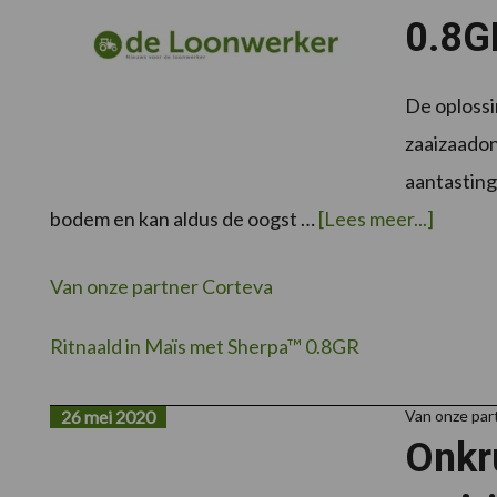
0.8G
De oploss
zaaizaadon
aantasting
over
bodem en kan aldus de oogst …
[Lees meer...]
Van onze partner Corteva
Ritnaald in Maïs met Sherpa™ 0.8GR
26 mei 2020
Van onze par
Onkru