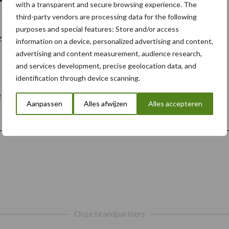
itus herbicide.
with a transparent and secure browsing experience. The
third-party vendors are processing data for the following
purposes and special features: Store and/or access
over
zet van Titus® …
[Lees meer...]
information on a device, personalized advertising and content,
advertising and content measurement, audience research,
and services development, precise geolocation data, and
identification through device scanning.
edbladigen én wortelonkruiden in aardappelen met Titus
Aanpassen
Alles afwijzen
Alles accepteren
Onze brandpartners