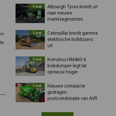
5 aug
Albourgh Tyres breidt uit
naar nieuwe
marktsegmenten
5 aug
Caterpillar breidt gamma
en
elektrische bulldozers
de
uit
5 aug
Komatsu HM460-6
knikdumper legt lat
opnieuw hoger
5 aug
Nieuwe compacte
gedragen
pootcombinatie van AVR