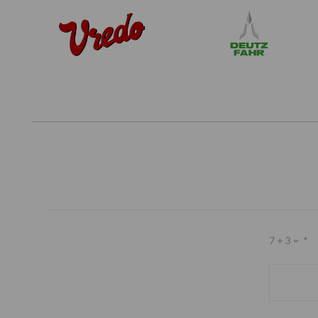
7 + 3 =
*