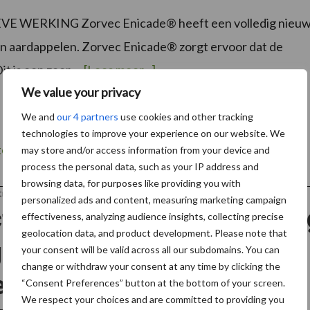
E WERKING Zorvec Enicade® heeft een volledig nieu
in aardappelen. Zorvec Enicade® zorgt ervoor dat de
over
t is een zeer …
[Lees meer...]
We value your privacy
We and
our 4 partners
use cookies and other tracking
technologies to improve your experience on our website. We
 tegen Phytophthora
may store and/or access information from your device and
process the personal data, such as your IP address and
browsing data, for purposes like providing you with
tner Corteva
personalized ads and content, measuring marketing campaign
tieve na-opkomst bestrijdin
effectiveness, analyzing audience insights, collecting precise
geolocation data, and product development. Please note that
grassen, breedbladigen én
your consent will be valid across all our subdomains. You can
change or withdraw your consent at any time by clicking the
elonkruiden in aardappelen
“Consent Preferences” button at the bottom of your screen.
We respect your choices and are committed to providing you