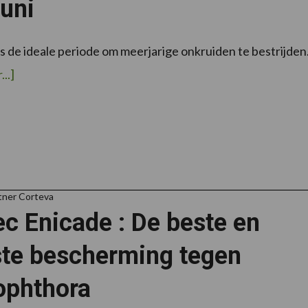
uni
s de ideale periode om meerjarige onkruiden te bestrijden
over
..]
tner Corteva
c Enicade : De beste en
ste bescherming tegen
ophthora