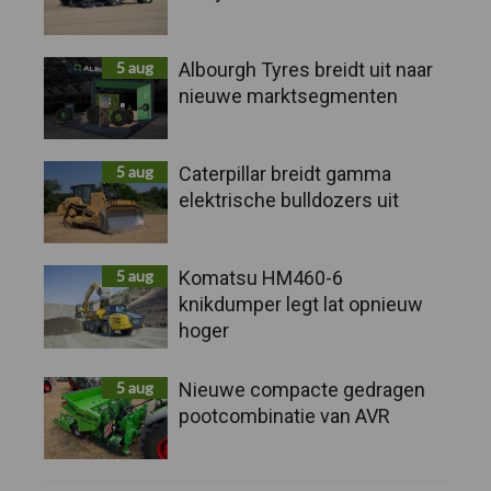
5 aug
Albourgh Tyres breidt uit naar
nieuwe marktsegmenten
5 aug
Caterpillar breidt gamma
elektrische bulldozers uit
5 aug
Komatsu HM460-6
knikdumper legt lat opnieuw
hoger
5 aug
Nieuwe compacte gedragen
pootcombinatie van AVR