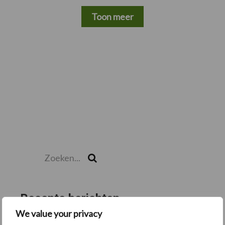
Toon meer
Zoeken...
Zoek
Recente berichten
We value your privacy
“Hoge verwachtingen van schijven voor kouters”