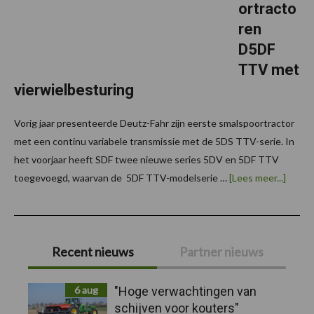
ortracto
ren
D5DF
TTV met
vierwielbesturing
Vorig jaar presenteerde Deutz-Fahr zijn eerste smalspoortractor
met een continu variabele transmissie met de 5DS TTV-serie. In
het voorjaar heeft SDF twee nieuwe series 5DV en 5DF TTV
overTr
toegevoegd, waarvan de 5DF TTV-modelserie …
[Lees meer...]
Deutz
Fahr
smals
D5DF
Primaire
TTV
met
Recent nieuws
Partner nieuws
vierwi
Sidebar
6 aug
"Hoge verwachtingen van
schijven voor kouters"