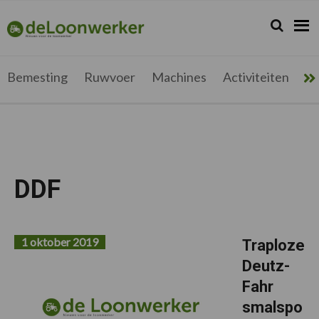
Spring
Door
Spring
Spring
naar
naar
naar
naar
Zoeken...
Zoek
deloonwerker.be
de
de
de
de
hoofdnavigatie
hoofd
eerste
voettekst
inhoud
sidebar
Bemesting
Ruwvoer
Machines
Activiteiten
Me
DDF
1 oktober 2019
Traploze
Deutz-
Fahr
smalspo