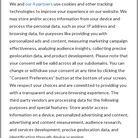
We and
our 4 partners
use cookies and other tracking
Albourgh Tyres breidt uit naar nieuwe marktsegmenten
technologies to improve your experience on our website. We
may store and/or access information from your device and
Caterpillar breidt gamma elektrische bulldozers uit
process the personal data, such as your IP address and
Komatsu HM460-6 knikdumper legt lat opnieuw hoger
browsing data, for purposes like providing you with
personalized ads and content, measuring marketing campaign
Nieuwe compacte gedragen pootcombinatie van AVR
effectiveness, analyzing audience insights, collecting precise
geolocation data, and product development. Please note that
your consent will be valid across all our subdomains. You can
Recente reacties
change or withdraw your consent at any time by clicking the
“Consent Preferences” button at the bottom of your screen.
Paul Jacobs
op
Fendt kondigt nieuwe trekker aan deze
We respect your choices and are committed to providing you
herfst
with a transparent and secure browsing experience. The
third-party vendors are processing data for the following
Bart Persoon
op
Fendt kondigt nieuwe trekker aan deze
purposes and special features: Store and/or access
herfst
information on a device, personalized advertising and content,
Edward Bakker
op
Mijn trekker: Case IH Magnum 7250
advertising and content measurement, audience research,
PRO van Donaat Croes
and services development, precise geolocation data, and
identification through device scanning.