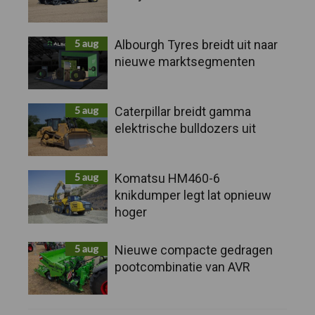
5 aug
Albourgh Tyres breidt uit naar
nieuwe marktsegmenten
5 aug
Caterpillar breidt gamma
elektrische bulldozers uit
5 aug
Komatsu HM460-6
knikdumper legt lat opnieuw
hoger
5 aug
Nieuwe compacte gedragen
pootcombinatie van AVR