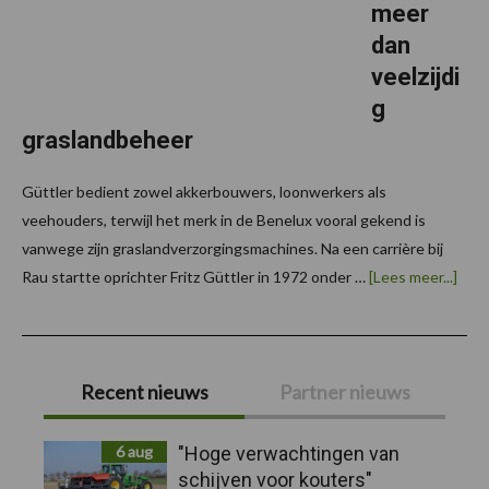
meer
dan
veelzijdi
g
graslandbeheer
Güttler bedient zowel akkerbouwers, loonwerkers als
veehouders, terwijl het merk in de Benelux vooral gekend is
vanwege zijn graslandverzorgingsmachines. Na een carrière bij
over
Rau startte oprichter Fritz Güttler in 1972 onder …
[Lees meer...]
Gree
Voor
mee
dan
Primaire
veelz
gras
Recent nieuws
Partner nieuws
Sidebar
6 aug
"Hoge verwachtingen van
schijven voor kouters"