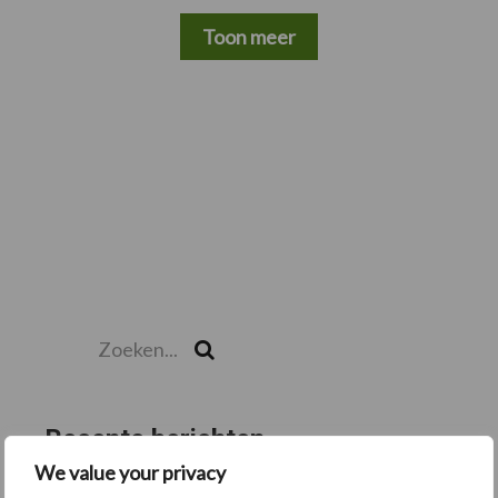
Toon meer
Zoeken...
Zoek
Recente berichten
We value your privacy
“Hoge verwachtingen van schijven voor kouters”