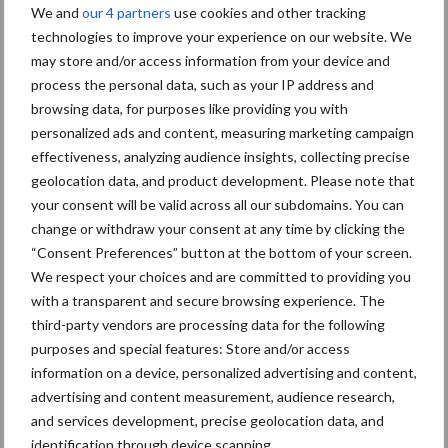
We and
our 4 partners
use cookies and other tracking
Albourgh Tyres breidt uit naar nieuwe marktsegmenten
technologies to improve your experience on our website. We
may store and/or access information from your device and
Caterpillar breidt gamma elektrische bulldozers uit
process the personal data, such as your IP address and
Komatsu HM460-6 knikdumper legt lat opnieuw hoger
browsing data, for purposes like providing you with
personalized ads and content, measuring marketing campaign
Nieuwe compacte gedragen pootcombinatie van AVR
effectiveness, analyzing audience insights, collecting precise
geolocation data, and product development. Please note that
your consent will be valid across all our subdomains. You can
Recente reacties
change or withdraw your consent at any time by clicking the
“Consent Preferences” button at the bottom of your screen.
Paul Jacobs
op
Fendt kondigt nieuwe trekker aan deze
We respect your choices and are committed to providing you
herfst
with a transparent and secure browsing experience. The
third-party vendors are processing data for the following
Bart Persoon
op
Fendt kondigt nieuwe trekker aan deze
purposes and special features: Store and/or access
herfst
information on a device, personalized advertising and content,
Edward Bakker
op
Mijn trekker: Case IH Magnum 7250
advertising and content measurement, audience research,
PRO van Donaat Croes
and services development, precise geolocation data, and
identification through device scanning.