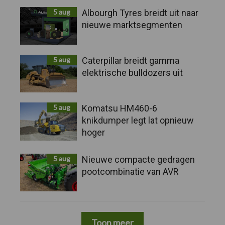
5 aug
Albourgh Tyres breidt uit naar
nieuwe marktsegmenten
5 aug
Caterpillar breidt gamma
elektrische bulldozers uit
5 aug
Komatsu HM460-6
knikdumper legt lat opnieuw
hoger
5 aug
Nieuwe compacte gedragen
pootcombinatie van AVR
Toon meer