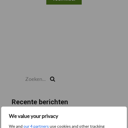
Zoeken...
Zoek
Recente berichten
“Hoge verwachtingen van schijven voor kouters”
We value your privacy
Albourgh Tyres breidt uit naar nieuwe marktsegmenten
We and
our 4 partners
use cookies and other tracking