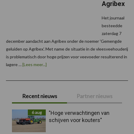
Agribex
Het journaal
besteedde
zaterdag 7
december aandacht aan Agribex onder de noemer 'Gemengde
geluiden op Agribex'. Met name de situatie in de vleesveehouderij
is problematisch door hoge prijzen voor veevoeder resulterend in
overGemengde
lagere …
[Lees meer...]
geluiden
op
Agribex
Primaire
Recent nieuws
Partner nieuws
Sidebar
6 aug
"Hoge verwachtingen van
schijven voor kouters"