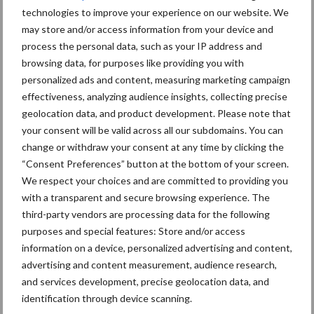
technologies to improve your experience on our website. We
Caterpillar breidt gamma elektrische bulldozers uit
may store and/or access information from your device and
Komatsu HM460-6 knikdumper legt lat opnieuw hoger
process the personal data, such as your IP address and
browsing data, for purposes like providing you with
Nieuwe compacte gedragen pootcombinatie van AVR
personalized ads and content, measuring marketing campaign
effectiveness, analyzing audience insights, collecting precise
geolocation data, and product development. Please note that
Recente reacties
your consent will be valid across all our subdomains. You can
change or withdraw your consent at any time by clicking the
Paul Jacobs
op
Fendt kondigt nieuwe trekker aan deze
“Consent Preferences” button at the bottom of your screen.
herfst
We respect your choices and are committed to providing you
with a transparent and secure browsing experience. The
Bart Persoon
op
Fendt kondigt nieuwe trekker aan deze
third-party vendors are processing data for the following
herfst
purposes and special features: Store and/or access
Edward Bakker
op
Mijn trekker: Case IH Magnum 7250
information on a device, personalized advertising and content,
PRO van Donaat Croes
advertising and content measurement, audience research,
and services development, precise geolocation data, and
Danny Hoerens
op
Loonwerker in beeld: Landbouwwerken
identification through device scanning.
Hoerens (Zottegem)