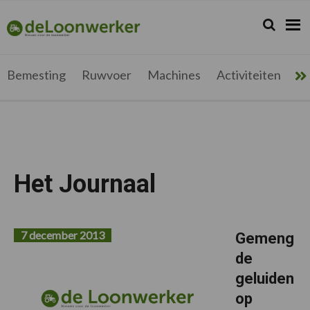
Spring
Door
Spring
Spring
naar
naar
naar
naar
Zoeken...
Zoek
deloonwerker.be
de
de
de
de
hoofdnavigatie
hoofd
eerste
voettekst
inhoud
sidebar
Bemesting
Ruwvoer
Machines
Activiteiten
Me
Het Journaal
7 december 2013
Gemeng
de
geluiden
op