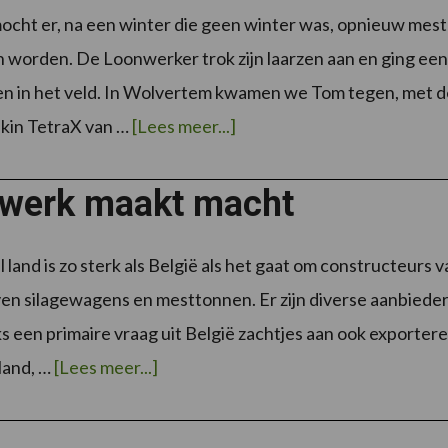
cht er, na een winter die geen winter was, opnieuw mest
 worden. De Loonwerker trok zijn laarzen aan en ging een
en in het veld. In Wolvertem kwamen we Tom tegen, met d
overHet
kin TetraX van …
[Lees meer...]
mestseizoen
is
geopend!
werk maakt macht
land is zo sterk als België als het gaat om constructeurs v
n silagewagens en mesttonnen. Er zijn diverse aanbiede
s een primaire vraag uit België zachtjes aan ook exporter
overMaatwerk
land, …
[Lees meer...]
maakt
macht