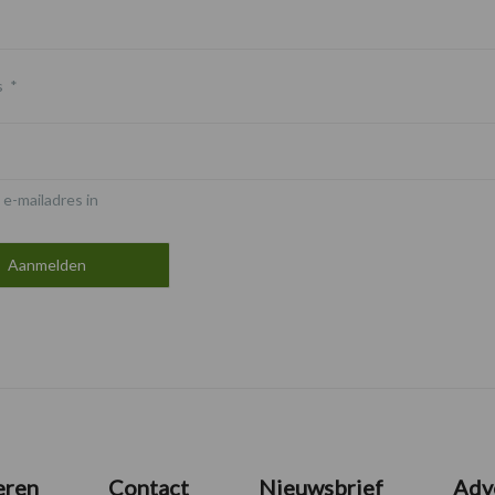
s
*
 e-mailadres in
eren
Contact
Nieuwsbrief
Adv