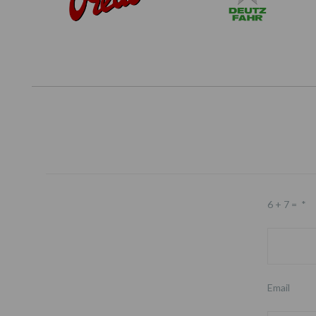
6 + 7 =
*
Email