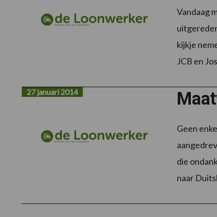
Vandaag mo
uitgereden
kijkje nem
JCB en Jos
27 januari 2014
Maat
Geen enkel 
aangedreve
die ondank
naar Duits