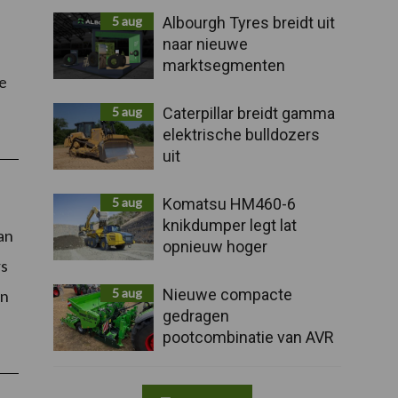
5 aug
Albourgh Tyres breidt uit
naar nieuwe
marktsegmenten
e
5 aug
Caterpillar breidt gamma
elektrische bulldozers
uit
5 aug
Komatsu HM460-6
knikdumper legt lat
an
opnieuw hoger
rs
5 aug
Nieuwe compacte
en
gedragen
pootcombinatie van AVR