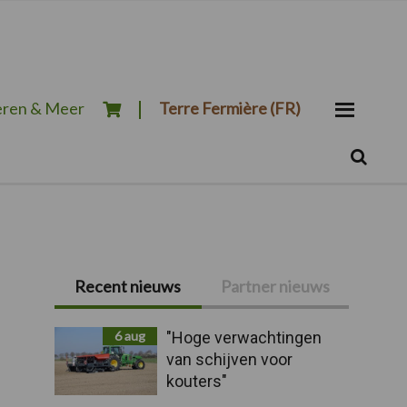
ren & Meer
Terre Fermière (FR)
Zoeken...
Zoek
Primaire
Recent nieuws
Partner nieuws
Sidebar
6 aug
"Hoge verwachtingen
van schijven voor
kouters"