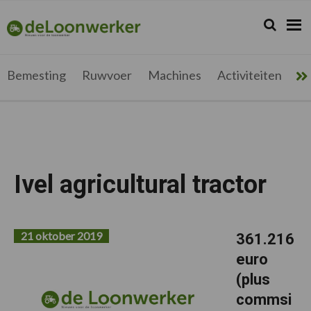
Spring
Door
Spring
Spring
naar
naar
naar
naar
Zoeken...
Zoek
deloonwerker.be
de
de
de
de
hoofdnavigatie
hoofd
eerste
voettekst
inhoud
sidebar
Bemesting
Ruwvoer
Machines
Activiteiten
Me
Ivel agricultural tractor
21 oktober 2019
361.216
euro
(plus
commsi