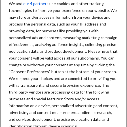
We and
our 4 partners
use cookies and other tracking
Albourgh Tyres breidt uit naar nieuwe marktsegmenten
technologies to improve your experience on our website. We
may store and/or access information from your device and
Caterpillar breidt gamma elektrische bulldozers uit
process the personal data, such as your IP address and
Komatsu HM460-6 knikdumper legt lat opnieuw hoger
browsing data, for purposes like providing you with
personalized ads and content, measuring marketing campaign
Nieuwe compacte gedragen pootcombinatie van AVR
effectiveness, analyzing audience insights, collecting precise
geolocation data, and product development. Please note that
your consent will be valid across all our subdomains. You can
Recente reacties
change or withdraw your consent at any time by clicking the
“Consent Preferences” button at the bottom of your screen.
Paul Jacobs
op
Fendt kondigt nieuwe trekker aan deze
We respect your choices and are committed to providing you
herfst
with a transparent and secure browsing experience. The
third-party vendors are processing data for the following
Bart Persoon
op
Fendt kondigt nieuwe trekker aan deze
purposes and special features: Store and/or access
herfst
information on a device, personalized advertising and content,
Edward Bakker
op
Mijn trekker: Case IH Magnum 7250
advertising and content measurement, audience research,
PRO van Donaat Croes
and services development, precise geolocation data, and
identification through device scanning.