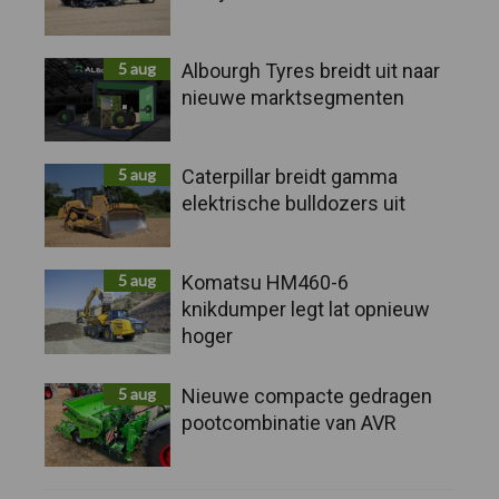
5 aug
Albourgh Tyres breidt uit naar
nieuwe marktsegmenten
5 aug
Caterpillar breidt gamma
elektrische bulldozers uit
5 aug
Komatsu HM460-6
knikdumper legt lat opnieuw
hoger
5 aug
Nieuwe compacte gedragen
pootcombinatie van AVR