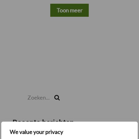
Toon meer
Zoeken...
Zoek
Recente berichten
We value your privacy
“Hoge verwachtingen van schijven voor kouters”