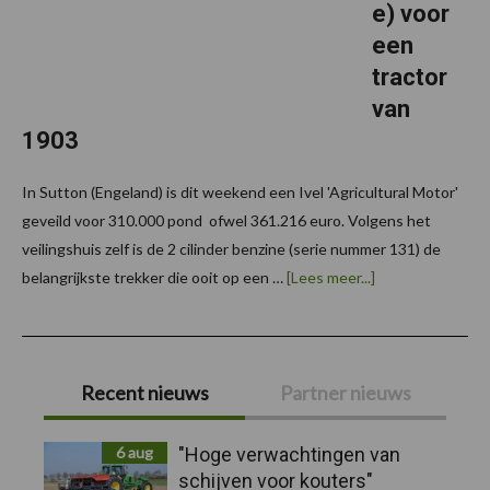
e) voor
een
tractor
van
1903
In Sutton (Engeland) is dit weekend een Ivel 'Agricultural Motor'
geveild voor 310.000 pond ofwel 361.216 euro. Volgens het
veilingshuis zelf is de 2 cilinder benzine (serie nummer 131) de
over361.216
belangrijkste trekker die ooit op een …
[Lees meer...]
euro
(plus
commsie)
voor
Primaire
een
tractor
Recent nieuws
Partner nieuws
van
Sidebar
1903
6 aug
"Hoge verwachtingen van
schijven voor kouters"