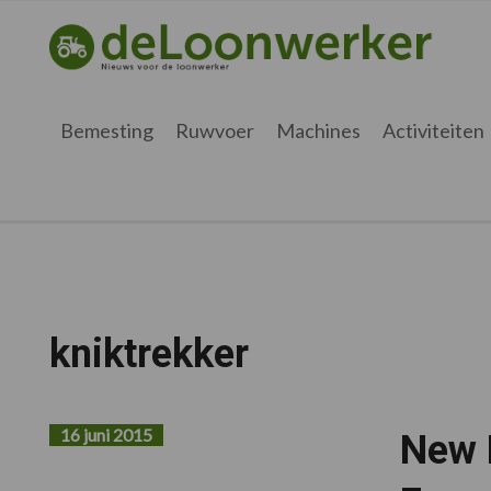
Spring
Door
Spring
Spring
naar
naar
naar
naar
deloonwerker.be
de
de
de
de
hoofdnavigatie
hoofd
eerste
voettekst
inhoud
sidebar
Bemesting
Ruwvoer
Machines
Activiteiten
kniktrekker
16 juni 2015
New 