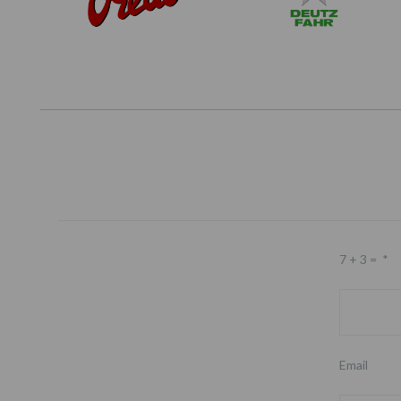
7 + 3 =
*
Email