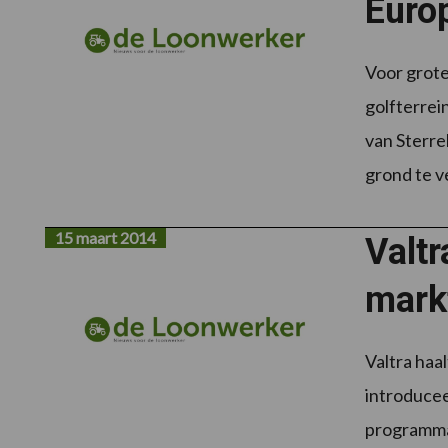
Euro
Voor grote
golfterrei
van Sterre
grond te v
15 maart 2014
Valtr
mark
Valtra haa
introducee
programma