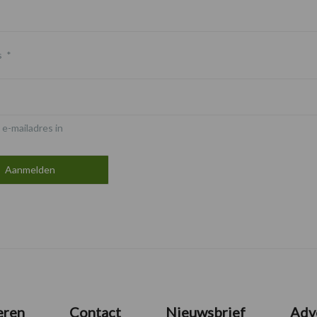
s
*
 e-mailadres in
eren
Contact
Nieuwsbrief
Adv