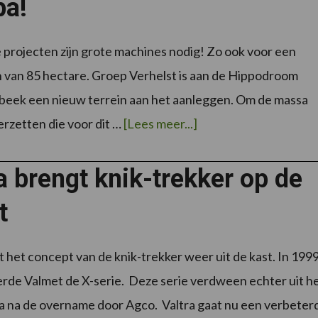
pa!
 projecten zijn grote machines nodig! Zo ook voor een
n van 85 hectare. Groep Verhelst is aan de Hippodroom
beek een nieuw terrein aan het aanleggen. Om de massa
overNew
erzetten die voor dit …
[Lees meer...]
Holland
T9.700
–
Uniek
a brengt knik-trekker op de
in
Europa!
t
lt het concept van de knik-trekker weer uit de kast. In 199
rde Valmet de X-serie. Deze serie verdween echter uit h
 na de overname door Agco. Valtra gaat nu een verbeter