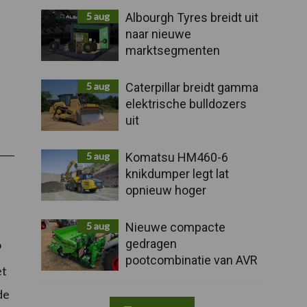
5 aug
Albourgh Tyres breidt uit
naar nieuwe
marktsegmenten
5 aug
Caterpillar breidt gamma
elektrische bulldozers
uit
5 aug
Komatsu HM460-6
knikdumper legt lat
opnieuw hoger
5 aug
Nieuwe compacte
gedragen
9
pootcombinatie van AVR
et
de