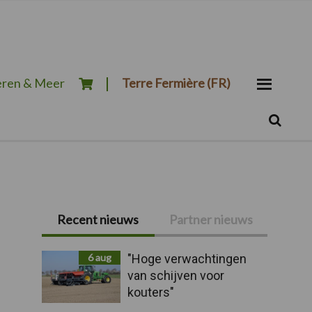
ren & Meer
Terre Fermière (FR)
Zoeken...
Zoek
Primaire
Recent nieuws
Partner nieuws
Sidebar
6 aug
"Hoge verwachtingen
van schijven voor
kouters"