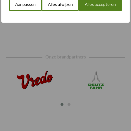
Aanpassen
Alles afwijzen
Alles accepteren
troef
Footer
Onze brandpartners