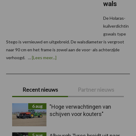
wals
De Holaras-
kuilverdichtin
gswals type
Stego is vernieuwd en uitgebreid. De walsdiameter is vergroot
naar 90 cm en het frame is zowel aan de voor- als achterzijde
overNieuwe
verhoogd. …
[Lees meer...]
Stego-
kuilverdichtingswals
Primaire
Recent nieuws
Partner nieuws
Sidebar
6 aug
"Hoge verwachtingen van
schijven voor kouters"
5 aug
Albourgh Tyres breidt uit naar