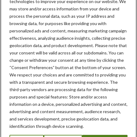
technologies to improve your experience on our website. We
may store and/or access information from your device and
Komatsu HM460-6 knikdumper legt lat opnieuw hoger
process the personal data, such as your IP address and
Nieuwe compacte gedragen pootcombinatie van AVR
browsing data, for purposes like providing you with
personalized ads and content, measuring marketing campaign
effectiveness, analyzing audience insights, collecting precise
geolocation data, and product development. Please note that
Recente reacties
your consent will be valid across all our subdomains. You can
change or withdraw your consent at any time by clicking the
Paul Jacobs
op
Fendt kondigt nieuwe trekker aan deze
“Consent Preferences” button at the bottom of your screen.
herfst
We respect your choices and are committed to providing you
Bart Persoon
op
Fendt kondigt nieuwe trekker aan deze
with a transparent and secure browsing experience. The
herfst
third-party vendors are processing data for the following
purposes and special features: Store and/or access
Edward Bakker
op
Mijn trekker: Case IH Magnum 7250
information on a device, personalized advertising and content,
PRO van Donaat Croes
advertising and content measurement, audience research,
Danny Hoerens
op
Loonwerker in beeld: Landbouwwerken
and services development, precise geolocation data, and
Hoerens (Zottegem)
identification through device scanning.
Philips
op
JF AV stalmeststrooier: polyvalent en eenvoud