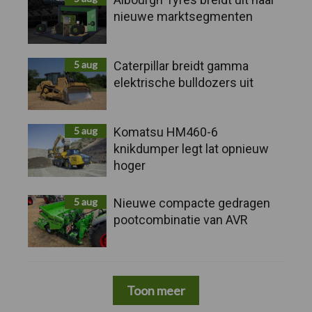
nieuwe marktsegmenten
5 aug
Caterpillar breidt gamma
elektrische bulldozers uit
5 aug
Komatsu HM460-6
knikdumper legt lat opnieuw
hoger
5 aug
Nieuwe compacte gedragen
pootcombinatie van AVR
Toon meer