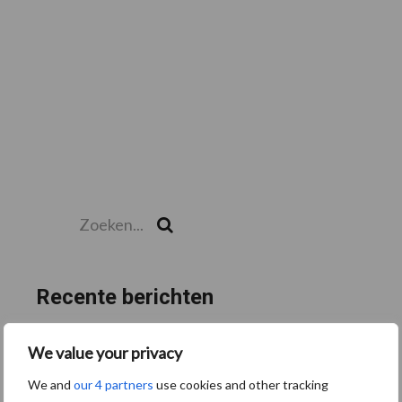
Zoeken...
Zoek
Recente berichten
“Hoge verwachtingen van schijven voor kouters”
We value your privacy
Albourgh Tyres breidt uit naar nieuwe marktsegmenten
We and
our 4 partners
use cookies and other tracking
Caterpillar breidt gamma elektrische bulldozers uit