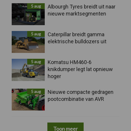
5 aug
Albourgh Tyres breidt uit naar
nieuwe marktsegmenten
5 aug
Caterpillar breidt gamma
elektrische bulldozers uit
5 aug
Komatsu HM460-6
knikdumper legt lat opnieuw
hoger
5 aug
Nieuwe compacte gedragen
pootcombinatie van AVR
Toon meer