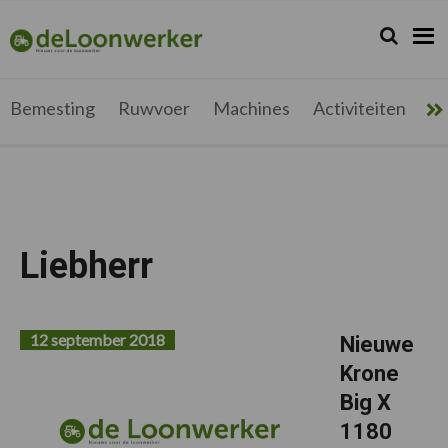
Spring
Door
Spring
Spring
naar
naar
naar
naar
Zoeken...
Zoek
deloonwerker.be
de
de
de
de
hoofdnavigatie
hoofd
eerste
voettekst
inhoud
sidebar
Bemesting
Ruwvoer
Machines
Activiteiten
Me
Liebherr
12 september 2018
Nieuwe
Krone
Big X
1180