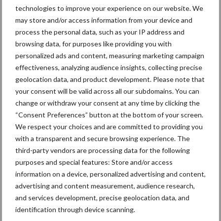
technologies to improve your experience on our website. We
Caterpillar breidt gamma elektrische bulldozers uit
may store and/or access information from your device and
Komatsu HM460-6 knikdumper legt lat opnieuw hoger
process the personal data, such as your IP address and
browsing data, for purposes like providing you with
Nieuwe compacte gedragen pootcombinatie van AVR
personalized ads and content, measuring marketing campaign
effectiveness, analyzing audience insights, collecting precise
geolocation data, and product development. Please note that
Recente reacties
your consent will be valid across all our subdomains. You can
change or withdraw your consent at any time by clicking the
Paul Jacobs
op
Fendt kondigt nieuwe trekker aan deze
“Consent Preferences” button at the bottom of your screen.
herfst
We respect your choices and are committed to providing you
with a transparent and secure browsing experience. The
Bart Persoon
op
Fendt kondigt nieuwe trekker aan deze
third-party vendors are processing data for the following
herfst
purposes and special features: Store and/or access
Edward Bakker
op
Mijn trekker: Case IH Magnum 7250
information on a device, personalized advertising and content,
PRO van Donaat Croes
advertising and content measurement, audience research,
and services development, precise geolocation data, and
Danny Hoerens
op
Loonwerker in beeld: Landbouwwerken
identification through device scanning.
Hoerens (Zottegem)