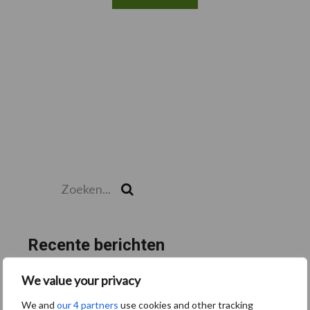
Zoeken...
Zoek
Recente berichten
“Hoge verwachtingen van schijven voor kouters”
We value your privacy
Albourgh Tyres breidt uit naar nieuwe marktsegmenten
We and
our 4 partners
use cookies and other tracking