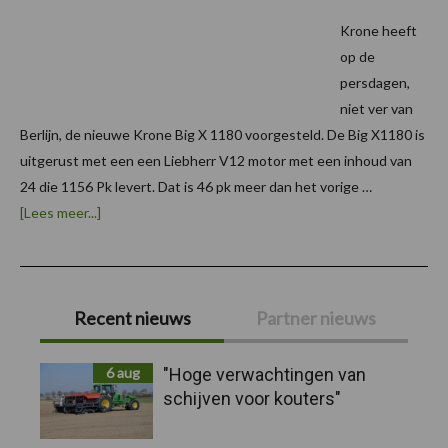
Krone heeft
op de
persdagen,
niet ver van
Berlijn, de nieuwe Krone Big X 1180 voorgesteld. De Big X1180 is
uitgerust met een een Liebherr V12 motor met een inhoud van
24 die 1156 Pk levert. Dat is 46 pk meer dan het vorige …
overNieuwe
[Lees meer...]
Krone
Big
X
1180
Primaire
Recent nieuws
Partner nieuws
Sidebar
6 aug
"Hoge verwachtingen van
schijven voor kouters"