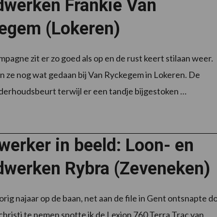
dwerken Frankie Van
egem (Lokeren)
pagne zit er zo goed als op en de rust keert stilaan weer.
 ze nog wat gedaan bij Van Ryckegem in Lokeren. De
erhoudsbeurt terwijl er een tandje bijgestoken …
erker in beeld: Loon- en
dwerken Rybra (Zeveneken)
orig najaar op de baan, net aan de file in Gent ontsnapte d
ochristi te nemen spotte ik de Lexion 760 Terra Trac van