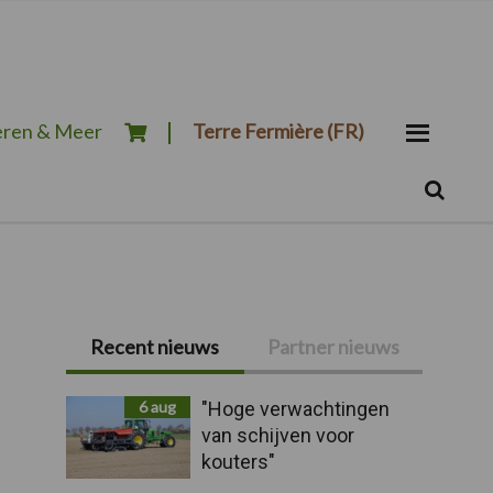
ren & Meer
Terre Fermière (FR)
Zoeken...
Zoek
Primaire
Recent nieuws
Partner nieuws
Sidebar
6 aug
"Hoge verwachtingen
van schijven voor
kouters"