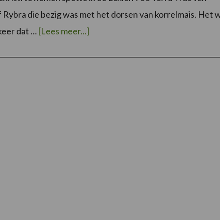
f Rybra die bezig was met het dorsen van korrelmais. Het 
overLoonwerker
keer dat …
[Lees meer...]
in
beeld:
Loon-
en
grondwerken
Rybra
(Zeveneken)