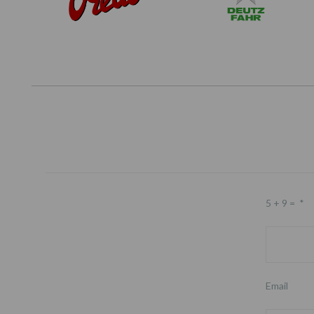
5 + 9 =
*
Email