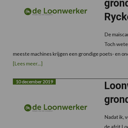
gron
Ryck
De maiscam
Toch weten
meeste machines krijgen een grondige poets- en ond
overLoonwerker
[Lees meer...]
in
beeld:
Loon-
en
10 december 2019
Loonw
grondwerken
Frankie
Van
gron
Ryckegem
(Lokeren)
Nadat ik, v
de afrit L