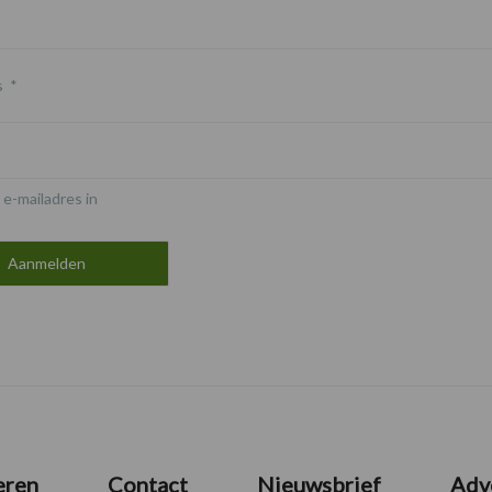
s
*
 e-mailadres in
eren
Contact
Nieuwsbrief
Adv