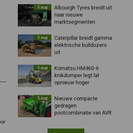
5 aug
Albourgh Tyres breidt uit
naar nieuwe
marktsegmenten
5 aug
Caterpillar breidt gamma
elektrische bulldozers
uit
5 aug
Komatsu HM460-6
knikdumper legt lat
opnieuw hoger
5 aug
Nieuwe compacte
gedragen
pootcombinatie van AVR
oor