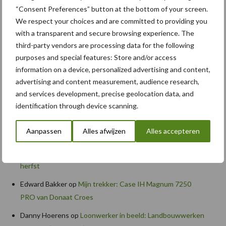
Albourgh Tyres breidt uit naar nieuwe marktsegmenten
“Consent Preferences” button at the bottom of your screen.
Caterpillar breidt gamma elektrische bulldozers uit
We respect your choices and are committed to providing you
with a transparent and secure browsing experience. The
Komatsu HM460-6 knikdumper legt lat opnieuw hoger
third-party vendors are processing data for the following
Nieuwe compacte gedragen pootcombinatie van AVR
purposes and special features: Store and/or access
information on a device, personalized advertising and content,
advertising and content measurement, audience research,
and services development, precise geolocation data, and
Recente reacties
identification through device scanning.
Paul Jacobs
op
Fendt kondigt nieuwe trekker aan deze
Aanpassen
Alles afwijzen
Alles accepteren
herfst
Bart Persoon
op
Fendt kondigt nieuwe trekker aan deze
herfst
Edward Bakker
op
Mijn trekker: Case IH Magnum 7250
PRO van Donaat Croes
Danny Hoerens
op
Loonwerker in beeld: Landbouwwerken