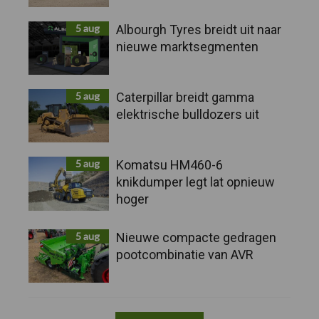
5 aug
Albourgh Tyres breidt uit naar
nieuwe marktsegmenten
5 aug
Caterpillar breidt gamma
elektrische bulldozers uit
5 aug
Komatsu HM460-6
knikdumper legt lat opnieuw
hoger
5 aug
Nieuwe compacte gedragen
pootcombinatie van AVR