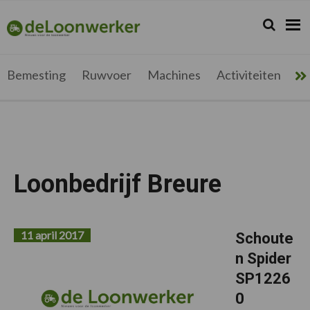
Spring
Door
Spring
Spring
naar
naar
naar
naar
Zoeken...
Zoek
deloonwerker.be
de
de
de
de
hoofdnavigatie
hoofd
eerste
voettekst
inhoud
sidebar
Bemesting
Ruwvoer
Machines
Activiteiten
Me
Loonbedrijf Breure
11 april 2017
Schoute
n Spider
SP1226
0