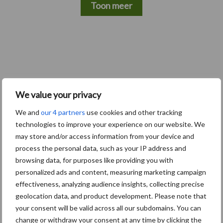
Toon meer
We value your privacy
We and
our 4 partners
use cookies and other tracking
technologies to improve your experience on our website. We
may store and/or access information from your device and
Zoeken...
Zoek
process the personal data, such as your IP address and
browsing data, for purposes like providing you with
personalized ads and content, measuring marketing campaign
Recente berichten
effectiveness, analyzing audience insights, collecting precise
geolocation data, and product development. Please note that
“Hoge verwachtingen van schijven voor kouters”
your consent will be valid across all our subdomains. You can
change or withdraw your consent at any time by clicking the