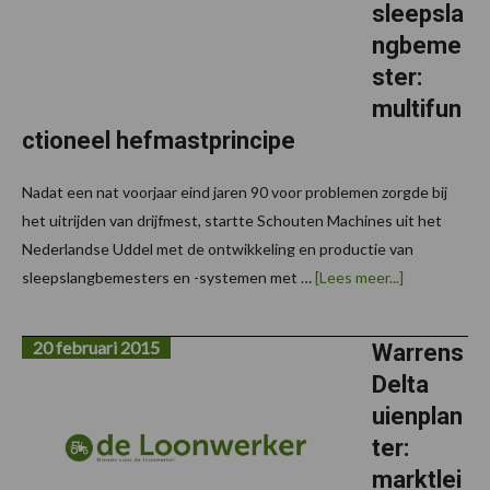
sleepsla
ngbeme
ster:
multifun
ctioneel hefmastprincipe
Nadat een nat voorjaar eind jaren 90 voor problemen zorgde bij
het uitrijden van drijfmest, startte Schouten Machines uit het
Nederlandse Uddel met de ontwikkeling en productie van
overSchout
sleepslangbemesters en -systemen met …
[Lees meer...]
Spider
SP12260
sleepslangb
20 februari 2015
multifunctio
Warrens
hefmastprin
Delta
uienplan
ter:
marktlei