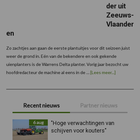
der uit
Zeeuws-
Vlaander
en
Zo zachtjes aan gaan de eerste plantuitjes voor dit seizoen juist
weer de grond in. Eén van de bekendere en ook gekende
uienplanters is de Warrens Delta planter. Vorig jaar bezocht uw
overWarren
hoofdredacteur de machine al eens in de …
[Lees meer...]
Delta
uienplanter:
marktleider
uit
Primaire
Zeeuws-
Vlaanderen
Recent nieuws
Partner nieuws
Sidebar
6 aug
"Hoge verwachtingen van
schijven voor kouters"