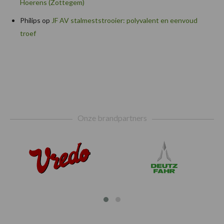
Hoerens (Zottegem)
Philips
op
JF AV stalmeststrooier: polyvalent en eenvoud
troef
Footer
Onze brandpartners