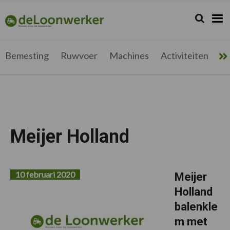
Spring
Door
Spring
Spring
naar
naar
naar
naar
Zoeken...
Zoek
deloonwerker.be
de
de
de
de
hoofdnavigatie
hoofd
eerste
voettekst
inhoud
sidebar
Bemesting
Ruwvoer
Machines
Activiteiten
Me
Meijer Holland
10 februari 2020
Meijer
Holland
balenkle
m met