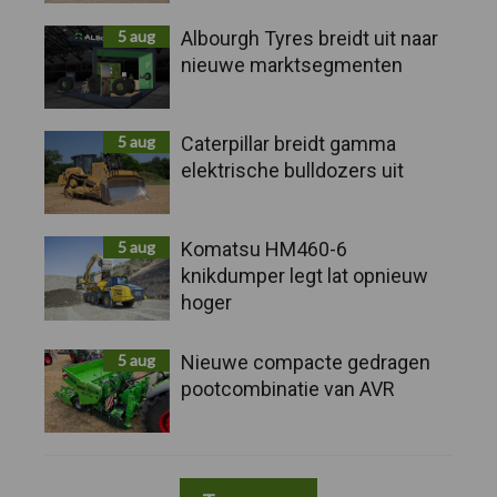
5 aug
Albourgh Tyres breidt uit naar
nieuwe marktsegmenten
5 aug
Caterpillar breidt gamma
elektrische bulldozers uit
5 aug
Komatsu HM460-6
knikdumper legt lat opnieuw
hoger
5 aug
Nieuwe compacte gedragen
pootcombinatie van AVR