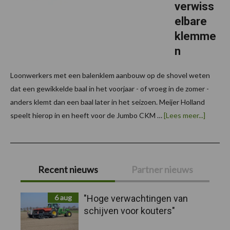
verwiss
elbare
klemme
n
Loonwerkers met een balenklem aanbouw op de shovel weten
dat een gewikkelde baal in het voorjaar - of vroeg in de zomer -
anders klemt dan een baal later in het seizoen. Meijer Holland
overMei
speelt hierop in en heeft voor de Jumbo CKM …
[Lees meer...]
Holland
balenkl
met
verwiss
Primaire
klemme
Recent nieuws
Partner nieuws
Sidebar
6 aug
"Hoge verwachtingen van
schijven voor kouters"