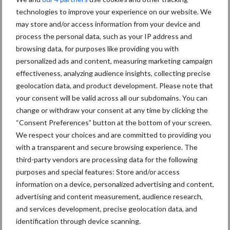
technologies to improve your experience on our website. We
Caterpillar breidt gamma elektrische bulldozers uit
may store and/or access information from your device and
Komatsu HM460-6 knikdumper legt lat opnieuw hoger
process the personal data, such as your IP address and
browsing data, for purposes like providing you with
Nieuwe compacte gedragen pootcombinatie van AVR
personalized ads and content, measuring marketing campaign
effectiveness, analyzing audience insights, collecting precise
geolocation data, and product development. Please note that
Recente reacties
your consent will be valid across all our subdomains. You can
change or withdraw your consent at any time by clicking the
Paul Jacobs
op
Fendt kondigt nieuwe trekker aan deze
“Consent Preferences” button at the bottom of your screen.
herfst
We respect your choices and are committed to providing you
with a transparent and secure browsing experience. The
Bart Persoon
op
Fendt kondigt nieuwe trekker aan deze
third-party vendors are processing data for the following
herfst
purposes and special features: Store and/or access
Edward Bakker
op
Mijn trekker: Case IH Magnum 7250
information on a device, personalized advertising and content,
advertising and content measurement, audience research,
PRO van Donaat Croes
and services development, precise geolocation data, and
Danny Hoerens
op
Loonwerker in beeld: Landbouwwerken
identification through device scanning.
Hoerens (Zottegem)