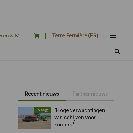
ren & Meer
Terre Fermière (FR)
Zoeken...
Zoek
Primaire
Recent nieuws
Partner nieuws
Sidebar
6 aug
"Hoge verwachtingen
van schijven voor
kouters"