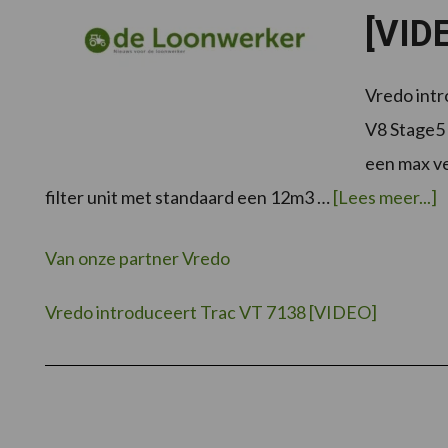
[VID
Vredo intr
V8 Stage5
een max v
o
filter unit met standaard een 12m3 …
[Lees meer...]
Van onze partner Vredo
Vredo introduceert Trac VT 7138 [VIDEO]