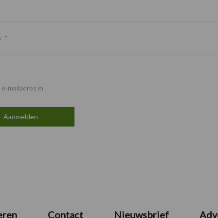
s
*
 e-mailadres in
eren
Contact
Nieuwsbrief
Adv