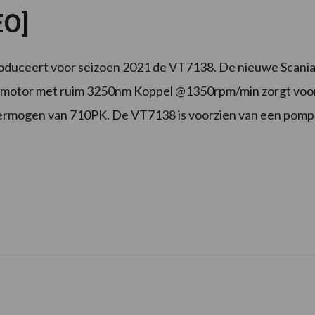
EO]
oduceert voor seizoen 2021 de VT7138. De nieuwe Scani
 motor met ruim 3250nm Koppel @1350rpm/min zorgt voo
ermogen van 710PK. De VT7138 is voorzien van een pomp
ver