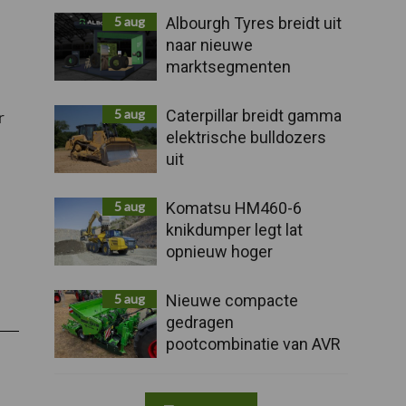
5 aug
Albourgh Tyres breidt uit
naar nieuwe
marktsegmenten
a
5 aug
Caterpillar breidt gamma
r
elektrische bulldozers
uit
5 aug
Komatsu HM460-6
knikdumper legt lat
opnieuw hoger
5 aug
Nieuwe compacte
gedragen
pootcombinatie van AVR