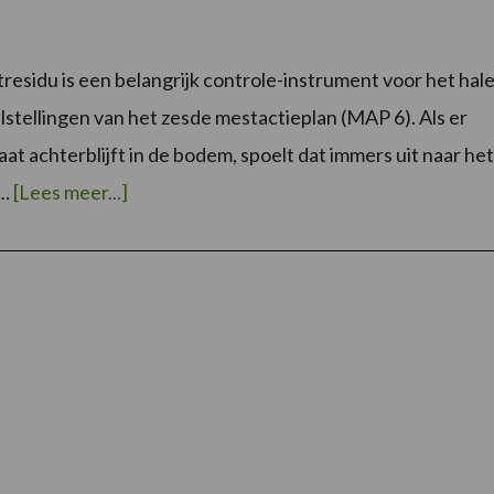
tresidu is een belangrijk controle-instrument voor het hal
lstellingen van het zesde mestactieplan (MAP 6). Als er
aat achterblijft in de bodem, spoelt dat immers uit naar het
overNitraatresiducampagne
 …
[Lees meer...]
2020
van
start