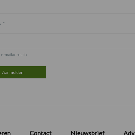
s
*
 e-mailadres in
eren
Contact
Nieuwsbrief
Adv