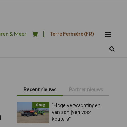
ren & Meer
Terre Fermière (FR)
Zoeken...
Zoek
Primaire
Recent nieuws
Partner nieuws
Sidebar
6 aug
"Hoge verwachtingen
van schijven voor
n
kouters"