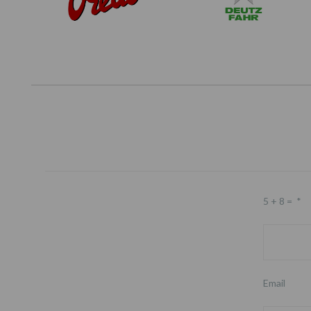
5 + 8 =
*
Email