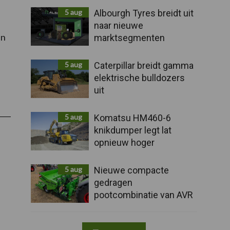
5 aug
Albourgh Tyres breidt uit
naar nieuwe
en
marktsegmenten
5 aug
Caterpillar breidt gamma
elektrische bulldozers
uit
5 aug
Komatsu HM460-6
knikdumper legt lat
opnieuw hoger
5 aug
Nieuwe compacte
gedragen
pootcombinatie van AVR