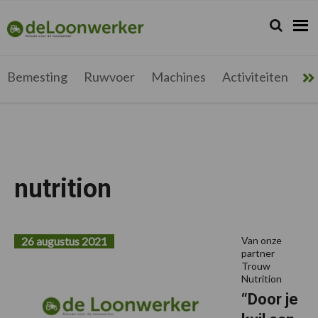
Spring
Door
Spring
Spring
naar
naar
naar
naar
Zoeken...
Zoek
deloonwerker.be
de
de
de
de
hoofdnavigatie
hoofd
eerste
voettekst
inhoud
sidebar
Bemesting
Ruwvoer
Machines
Activiteiten
Me
nutrition
26 augustus 2021
Van onze
partner
Trouw
Nutrition
“Door je