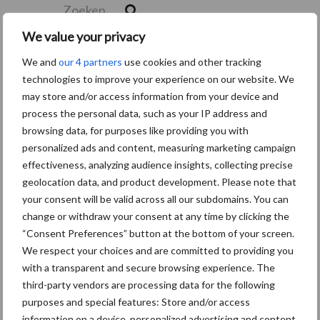
Zoek
We value your privacy
We and
our 4 partners
use cookies and other tracking
Recente berichten
technologies to improve your experience on our website. We
may store and/or access information from your device and
“Hoge verwachtingen van schijven voor kouters”
process the personal data, such as your IP address and
Albourgh Tyres breidt uit naar nieuwe marktsegmenten
browsing data, for purposes like providing you with
personalized ads and content, measuring marketing campaign
Caterpillar breidt gamma elektrische bulldozers uit
effectiveness, analyzing audience insights, collecting precise
Komatsu HM460-6 knikdumper legt lat opnieuw hoger
geolocation data, and product development. Please note that
your consent will be valid across all our subdomains. You can
Nieuwe compacte gedragen pootcombinatie van AVR
change or withdraw your consent at any time by clicking the
“Consent Preferences” button at the bottom of your screen.
We respect your choices and are committed to providing you
Recente reacties
with a transparent and secure browsing experience. The
third-party vendors are processing data for the following
Paul Jacobs
op
Fendt kondigt nieuwe trekker aan deze
purposes and special features: Store and/or access
herfst
information on a device, personalized advertising and content,