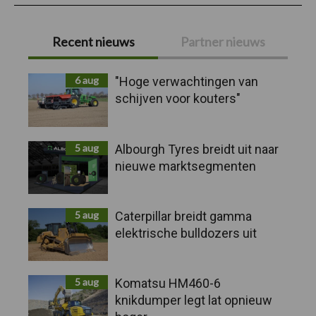
Primaire
Recent nieuws
Partner nieuws
Sidebar
6 aug
"Hoge verwachtingen van
schijven voor kouters"
5 aug
Albourgh Tyres breidt uit naar
nieuwe marktsegmenten
5 aug
Caterpillar breidt gamma
elektrische bulldozers uit
5 aug
Komatsu HM460-6
knikdumper legt lat opnieuw