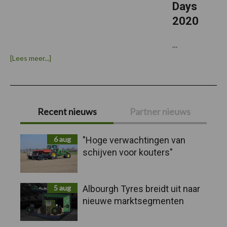
Days
2020
…
overFotoverslag
[Lees meer...]
Joskin
Pro
Days
2020
Primaire
Recent nieuws
Partner nieuws
Sidebar
6 aug
"Hoge verwachtingen van
schijven voor kouters"
5 aug
Albourgh Tyres breidt uit naar
nieuwe marktsegmenten