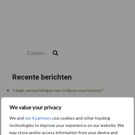
Zoeken...
Zoek
Recente berichten
“Hoge verwachtingen van schijven voor kouters”
Albourgh Tyres breidt uit naar nieuwe marktsegmenten
We value your privacy
Caterpillar breidt gamma elektrische bulldozers uit
We and
our 4 partners
use cookies and other tracking
Komatsu HM460-6 knikdumper legt lat opnieuw hoger
technologies to improve your experience on our website. We
may store and/or access information from your device and
Nieuwe compacte gedragen pootcombinatie van AVR