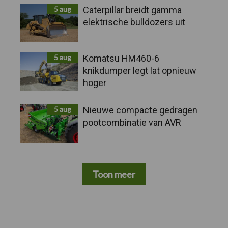
5 aug
Caterpillar breidt gamma
elektrische bulldozers uit
5 aug
Komatsu HM460-6
knikdumper legt lat opnieuw
hoger
5 aug
Nieuwe compacte gedragen
pootcombinatie van AVR
Toon meer