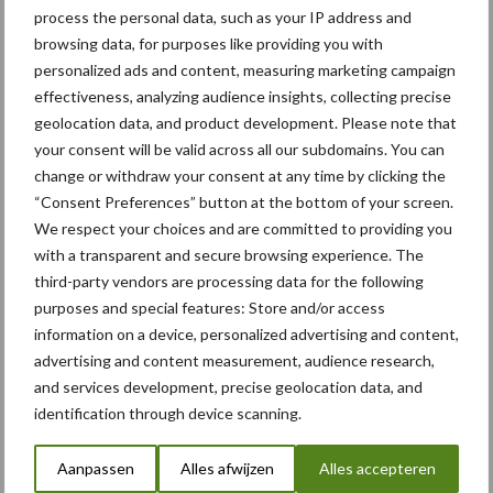
process the personal data, such as your IP address and
browsing data, for purposes like providing you with
personalized ads and content, measuring marketing campaign
Recente reacties
effectiveness, analyzing audience insights, collecting precise
geolocation data, and product development. Please note that
Paul Jacobs
op
Fendt kondigt nieuwe trekker aan deze
your consent will be valid across all our subdomains. You can
herfst
change or withdraw your consent at any time by clicking the
“Consent Preferences” button at the bottom of your screen.
Bart Persoon
op
Fendt kondigt nieuwe trekker aan deze
We respect your choices and are committed to providing you
herfst
with a transparent and secure browsing experience. The
Edward Bakker
op
Mijn trekker: Case IH Magnum 7250
third-party vendors are processing data for the following
PRO van Donaat Croes
purposes and special features: Store and/or access
information on a device, personalized advertising and content,
Danny Hoerens
op
Loonwerker in beeld: Landbouwwerken
advertising and content measurement, audience research,
Hoerens (Zottegem)
and services development, precise geolocation data, and
Philips
op
JF AV stalmeststrooier: polyvalent en eenvoud
identification through device scanning.
troef
Aanpassen
Alles afwijzen
Alles accepteren