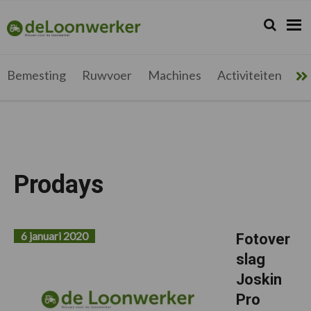
Spring
Door
Spring
Spring
naar
naar
naar
naar
Zoeken...
Zoek
deloonwerker.be
de
de
de
de
hoofdnavigatie
hoofd
eerste
voettekst
inhoud
sidebar
Bemesting
Ruwvoer
Machines
Activiteiten
Me
Prodays
6 januari 2020
Fotover
slag
Joskin
Pro