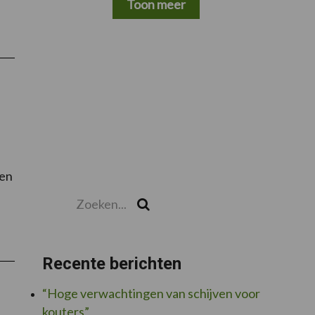
Toon meer
rHorsch
eb
dspuiten:
uw
elux,
op
aring
opa
ken
Zoeken...
Zoek
ex
ig
Recente berichten
and
atiseerd
“Hoge verwachtingen van schijven voor
kouters”