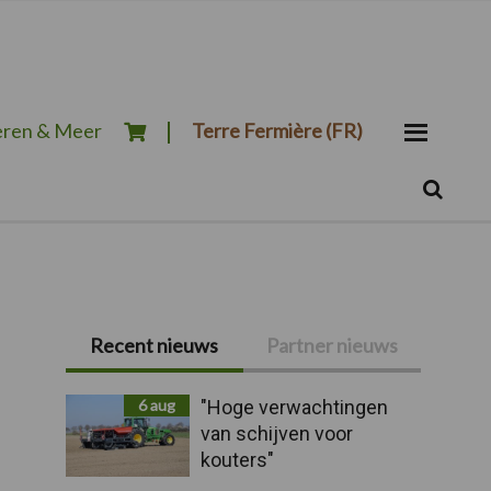
ren & Meer
Terre Fermière (FR)
Zoeken...
Zoek
Primaire
Recent nieuws
Partner nieuws
Sidebar
6 aug
"Hoge verwachtingen
van schijven voor
kouters"