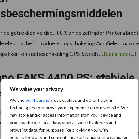
sbeschermingsmiddelen
 de getrokken veldspuit UX en de zelfrijder Pantera biedt
 elektrische individuele dopschakeling AmaSelect aan m
o
kopakker- en sectieschakeling GPS-Switch …
[Lees meer...]
s
v
s
ano EAKS 4400 PS: stabiele
g
We value your privacy
trouwbare uitblinker
We and
our 4 partners
use cookies and other tracking
technologies to improve your experience on our website. We
ren van de naam Delvano denkt menig loonwerker of
may store and/or access information from your device and
 veelal als vanzelf aan zelfrijdende sproeiers. Het bedrijf
process the personal data, such as your IP address and
browsing data, for purposes like providing you with
 echter ook verschillende getrokken sproeiers, waarond
personalized ads and content, measuring marketing campaign