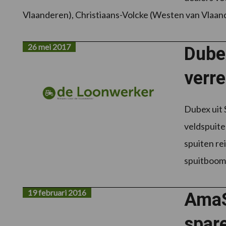
Vlaanderen), Christiaans-Volcke (Westen van Vlaa
26 mei 2017
Dube
verr
Dubex uit S
veldspuite
spuiten rei
spuitboom
19 februari 2016
AmaS
spar