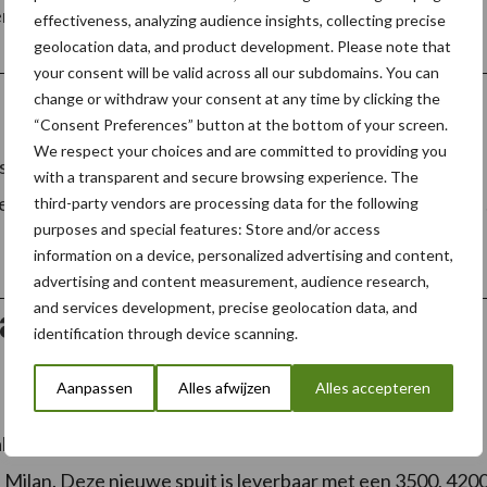
overDelvano
enelux populaire EAKS …
[Lees meer...]
effectiveness, analyzing audience insights, collecting precise
EAKS
geolocation data, and product development. Please note that
4400
PS:
your consent will be valid across all our subdomains. You can
stabiele
change or withdraw your consent at any time by clicking the
en
betrouwbare
“Consent Preferences” button at the bottom of your screen.
uitblinker
We respect your choices and are committed to providing you
, stelde op Interpom de Beyne Gecko voor. Deze gedragen
with a transparent and secure browsing experience. The
es spuitboom en tank. Ook een fronttank zit in het pakket.
third-party vendors are processing data for the following
purposes and special features: Store and/or access
information on a device, personalized advertising and content,
advertising and content measurement, audience research,
and services development, precise geolocation data, and
fac brengt nieuwe getrokken
identification through device scanning.
 uit.
Aanpassen
Alles afwijzen
Alles accepteren
rikant Agrifac heeft opnieuw een getrokken spuit in het
Milan. Deze nieuwe spuit is leverbaar met een 3500, 420