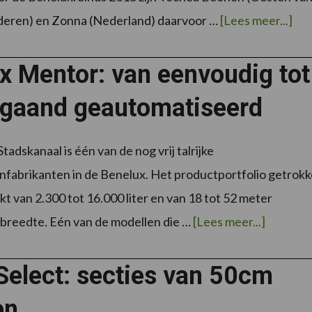
ove
nderen) en Zonna (Nederland) daarvoor …
[Lees meer...]
Le
LT
vel
nie
x Mentor: van eenvoudig tot
in
de
Ben
egaand geautomatiseerd
vol
erv
in
Eur
tadskanaal is één van de nog vrij talrijke
nfabrikanten in de Benelux. Het productportfolio getrok
kt van 2.300 tot 16.000 liter en van 18 tot 52 meter
overDub
breedte. Eén van de modellen die …
[Lees meer...]
Mentor:
van
eenvoud
tot
elect: secties van 50cm
verrega
geautom
en