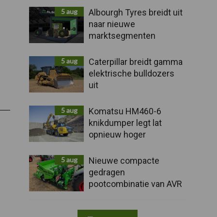
5 aug
Albourgh Tyres breidt uit
naar nieuwe
marktsegmenten
5 aug
Caterpillar breidt gamma
elektrische bulldozers
uit
n:
d
5 aug
Komatsu HM460-6
knikdumper legt lat
opnieuw hoger
5 aug
Nieuwe compacte
gedragen
pootcombinatie van AVR
n