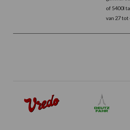
of 5400l t
van 27 tot
Footer