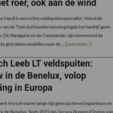
et roer, ook aan de wind
 Hardi is een echte veldspuitenspecialist. Vooral de
e van de Twin-luchtondersteuning legde het bedrijf geen
n. De Navigator en de Commander zijn momenteel de
overHardi
ste getrokken modellen voor de …
[Lees meer...]
veldspuite
wegwijzen
aan
het
h Leeb LT veldspuiten:
roer,
ook
aan
 in de Benelux, volop
de
wind
ing in Europa
erk Horsch waren lange tijd geen (actieve) importeurs en
or de Benelux. Sinds 2015 zijn Tecnea Boonen (Oosten va