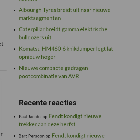
Albourgh Tyres breidt uit naar nieuwe
marktsegmenten
Caterpillar breidt gamma elektrische
bulldozers uit
et
Komatsu HM460-6 knikdumper legt lat
verAmaSelect:
opnieuw hoger
ecties
an
Nieuwe compacte gedragen
50cm
paren
pootcombinatie van AVR
ewasbeschermingsmiddelen
Recente reacties
Fendt kondigt nieuwe
Paul Jacobs
op
trekker aan deze herfst
er
Fendt kondigt nieuwe
Bart Persoon
op