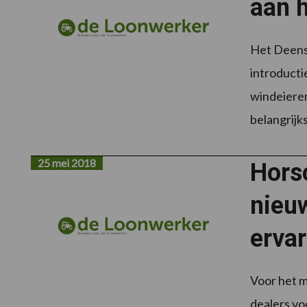
aan h
Het Deense
introducti
windeiere
belangrijk
25 mei 2018
Horsc
nieuw
ervar
Voor het m
dealers vo