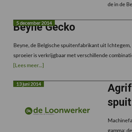
de in de B
5 december 2014
Beyne Gecko
Beyne, de Belgische spuitenfabrikant uit Ichtegem
sproeier is verkrijgbaar met verschillende combinati
overBeyne
[Lees meer...]
Gecko
13 juni 2014
Agri
spuit
Machinefab
gamma: de 