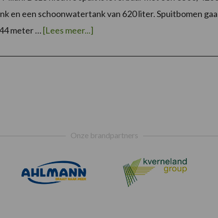
ank en een schoonwatertank van 620 liter. Spuitbomen ga
overAgrifac
 44 meter …
[Lees meer...]
brengt
nieuwe
getrokken
spuit
uit.
Onze brandpartners