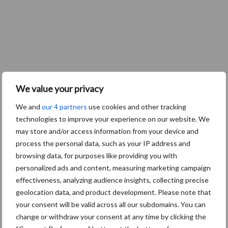
We value your privacy
We and
our 4 partners
use cookies and other tracking
technologies to improve your experience on our website. We
Zoeken...
Zoek
may store and/or access information from your device and
process the personal data, such as your IP address and
browsing data, for purposes like providing you with
personalized ads and content, measuring marketing campaign
Recente berichten
effectiveness, analyzing audience insights, collecting precise
geolocation data, and product development. Please note that
“Hoge verwachtingen van schijven voor kouters”
your consent will be valid across all our subdomains. You can
Albourgh Tyres breidt uit naar nieuwe marktsegmenten
change or withdraw your consent at any time by clicking the