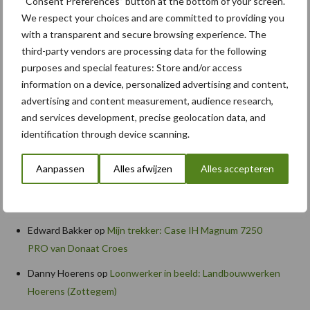
“Consent Preferences” button at the bottom of your screen.
Caterpillar breidt gamma elektrische bulldozers uit
We respect your choices and are committed to providing you
Komatsu HM460-6 knikdumper legt lat opnieuw hoger
with a transparent and secure browsing experience. The
third-party vendors are processing data for the following
Nieuwe compacte gedragen pootcombinatie van AVR
purposes and special features: Store and/or access
information on a device, personalized advertising and content,
advertising and content measurement, audience research,
Recente reacties
and services development, precise geolocation data, and
identification through device scanning.
Paul Jacobs
op
Fendt kondigt nieuwe trekker aan deze
herfst
Aanpassen
Alles afwijzen
Alles accepteren
Bart Persoon
op
Fendt kondigt nieuwe trekker aan deze
herfst
Edward Bakker
op
Mijn trekker: Case IH Magnum 7250
PRO van Donaat Croes
Danny Hoerens
op
Loonwerker in beeld: Landbouwwerken
Hoerens (Zottegem)