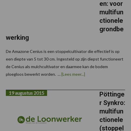
en: voor
multifun
ctionele
grondbe
werking
De Amazone Cenius is een stoppelcultivator die effectief is op
een diepte van 5 tot 30 cm. Ingesteld op zijn diepst functioneert
de Cenius als mulchcultivator en daarmee kan de bodem
overAmazone
ploegloos bewerkt worden. …
[Lees meer...]
Cenius
stoppelcultivatoren:
voor
19 augustus 2015
multifunctionele
Pöttinge
grondbewerking
r Synkro:
multifun
ctionele
(stoppel