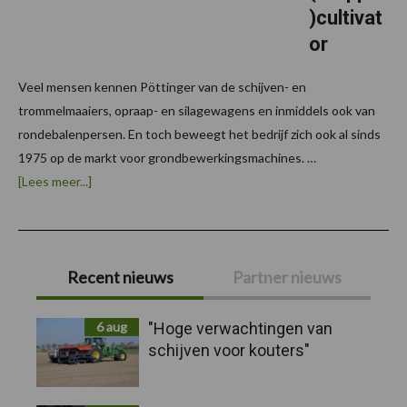
)cultivat
or
Veel mensen kennen Pöttinger van de schijven- en
trommelmaaiers, opraap- en silagewagens en inmiddels ook van
rondebalenpersen. En toch beweegt het bedrijf zich ook al sinds
1975 op de markt voor grondbewerkingsmachines. …
overPöttinger
[Lees meer...]
Synkro:
multifunctionele
(stoppel)cultivator
Primaire
Recent nieuws
Partner nieuws
Sidebar
6 aug
"Hoge verwachtingen van
schijven voor kouters"