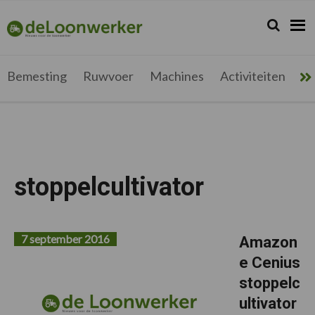
Spring
Door
Spring
Spring
naar
naar
naar
naar
Zoeken...
Zoek
deloonwerker.be
de
de
de
de
hoofdnavigatie
hoofd
eerste
voettekst
inhoud
sidebar
Bemesting
Ruwvoer
Machines
Activiteiten
Me
stoppelcultivator
7 september 2016
Amazon
e Cenius
stoppelc
ultivator