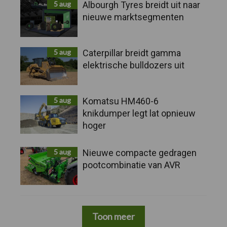
5 aug
Albourgh Tyres breidt uit naar
nieuwe marktsegmenten
5 aug
Caterpillar breidt gamma
elektrische bulldozers uit
5 aug
Komatsu HM460-6
knikdumper legt lat opnieuw
hoger
5 aug
Nieuwe compacte gedragen
pootcombinatie van AVR
Toon meer