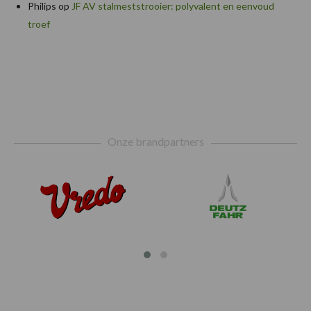
Philips
op
JF AV stalmeststrooier: polyvalent en eenvoud
troef
Footer
Onze brandpartners