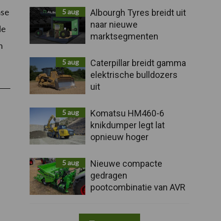
mse
5 aug
Albourgh Tyres breidt uit
naar nieuwe
de
marktsegmenten
n
5 aug
Caterpillar breidt gamma
elektrische bulldozers
uit
5 aug
Komatsu HM460-6
knikdumper legt lat
opnieuw hoger
5 aug
Nieuwe compacte
gedragen
pootcombinatie van AVR