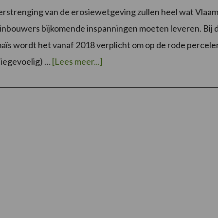
rstrenging van de erosiewetgeving zullen heel wat Vlaa
uinbouwers bijkomende inspanningen moeten leveren. Bij 
maïs wordt het vanaf 2018 verplicht om op de rode percele
overSTRIPTILLTECHNIEK
siegevoelig) …
[Lees meer...]
BIJ
MAIS