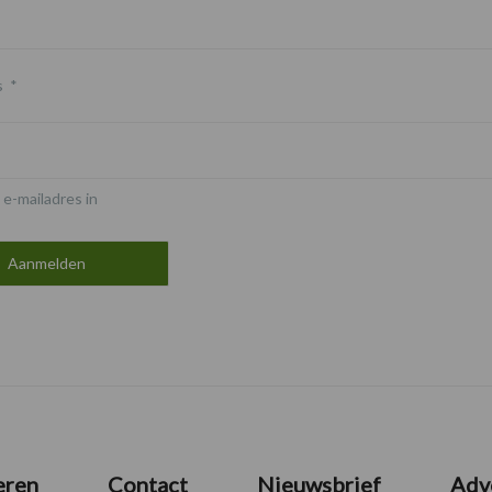
s
*
 e-mailadres in
eren
Contact
Nieuwsbrief
Adv