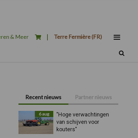
ren & Meer
Terre Fermière (FR)
Zoeken...
Zoek
Primaire
Recent nieuws
Partner nieuws
Sidebar
6 aug
"Hoge verwachtingen
van schijven voor
kouters"