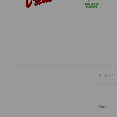
4 + 0 =
*
Email