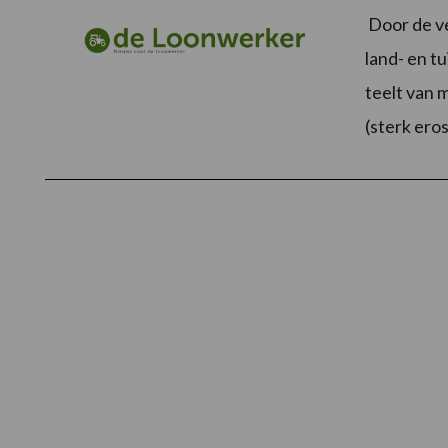
Door de ve
land- en t
teelt van 
(sterk ero