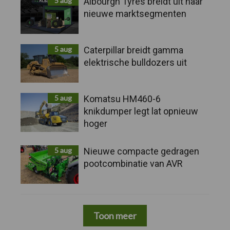
5 aug
Albourgh Tyres breidt uit naar
nieuwe marktsegmenten
5 aug
Caterpillar breidt gamma
elektrische bulldozers uit
5 aug
Komatsu HM460-6
knikdumper legt lat opnieuw
hoger
5 aug
Nieuwe compacte gedragen
pootcombinatie van AVR
Toon meer