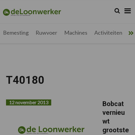
Spring
Door
Spring
Spring
naar
naar
naar
naar
Zoeken...
Zoek
deloonwerker.be
de
de
de
de
hoofdnavigatie
hoofd
eerste
voettekst
inhoud
sidebar
Bemesting
Ruwvoer
Machines
Activiteiten
Me
T40180
12 november 2013
Bobcat
vernieu
wt
grootste