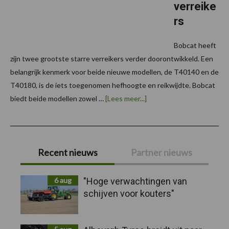
verreike
rs
Bobcat heeft
zijn twee grootste starre verreikers verder doorontwikkeld. Een
belangrijk kenmerk voor beide nieuwe modellen, de T40140 en de
T40180, is de iets toegenomen hefhoogte en reikwijdte. Bobcat
overBobcat
biedt beide modellen zowel …
[Lees meer...]
vernieuwt
grootste
verreikers
Primaire
Recent nieuws
Partner nieuws
Sidebar
6 aug
"Hoge verwachtingen van
schijven voor kouters"