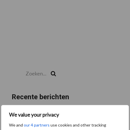
Zoeken...
Zoek
Recente berichten
“Hoge verwachtingen van schijven voor kouters”
We value your privacy
Albourgh Tyres breidt uit naar nieuwe marktsegmenten
We and
our 4 partners
use cookies and other tracking