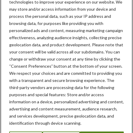
Caterpillar breidt gamma elektrische bulldozers uit
technologies to improve your experience on our website. We
may store and/or access information from your device and
Komatsu HM460-6 knikdumper legt lat opnieuw hoger
process the personal data, such as your IP address and
Nieuwe compacte gedragen pootcombinatie van AVR
browsing data, for purposes like providing you with
personalized ads and content, measuring marketing campaign
effectiveness, analyzing audience insights, collecting precise
geolocation data, and product development. Please note that
Recente reacties
your consent will be valid across all our subdomains. You can
change or withdraw your consent at any time by clicking the
Paul Jacobs
op
Fendt kondigt nieuwe trekker aan deze
“Consent Preferences” button at the bottom of your screen.
herfst
We respect your choices and are committed to providing you
Bart Persoon
op
Fendt kondigt nieuwe trekker aan deze
with a transparent and secure browsing experience. The
herfst
third-party vendors are processing data for the following
purposes and special features: Store and/or access
Edward Bakker
op
Mijn trekker: Case IH Magnum 7250
information on a device, personalized advertising and content,
PRO van Donaat Croes
advertising and content measurement, audience research,
Danny Hoerens
op
Loonwerker in beeld: Landbouwwerken
and services development, precise geolocation data, and
Hoerens (Zottegem)
identification through device scanning.