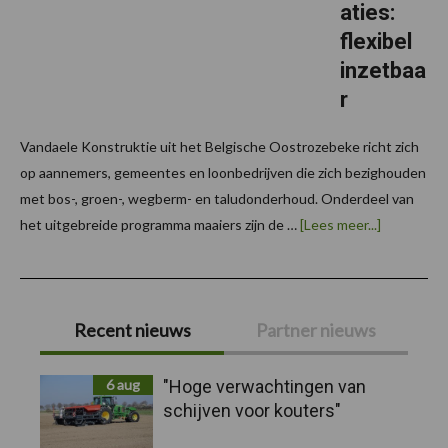
aties:
flexibel
inzetbaa
r
Vandaele Konstruktie uit het Belgische Oostrozebeke richt zich
op aannemers, gemeentes en loonbedrijven die zich bezighouden
met bos-, groen-, wegberm- en taludonderhoud. Onderdeel van
overVanda
het uitgebreide programma maaiers zijn de …
[Lees meer...]
Jumbo
maaizuigco
flexibel
inzetbaar
Primaire
Recent nieuws
Partner nieuws
Sidebar
6 aug
"Hoge verwachtingen van
schijven voor kouters"