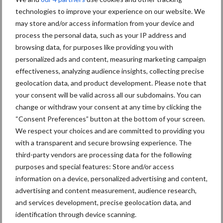
technologies to improve your experience on our website. We
Caterpillar breidt gamma elektrische bulldozers uit
may store and/or access information from your device and
Komatsu HM460-6 knikdumper legt lat opnieuw hoger
process the personal data, such as your IP address and
browsing data, for purposes like providing you with
Nieuwe compacte gedragen pootcombinatie van AVR
personalized ads and content, measuring marketing campaign
effectiveness, analyzing audience insights, collecting precise
geolocation data, and product development. Please note that
Recente reacties
your consent will be valid across all our subdomains. You can
change or withdraw your consent at any time by clicking the
Paul Jacobs
op
Fendt kondigt nieuwe trekker aan deze
“Consent Preferences” button at the bottom of your screen.
herfst
We respect your choices and are committed to providing you
with a transparent and secure browsing experience. The
Bart Persoon
op
Fendt kondigt nieuwe trekker aan deze
third-party vendors are processing data for the following
herfst
purposes and special features: Store and/or access
Edward Bakker
op
Mijn trekker: Case IH Magnum 7250
information on a device, personalized advertising and content,
advertising and content measurement, audience research,
PRO van Donaat Croes
and services development, precise geolocation data, and
Danny Hoerens
op
Loonwerker in beeld: Landbouwwerken
identification through device scanning.
Hoerens (Zottegem)