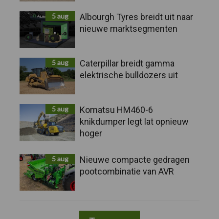
5 aug
Albourgh Tyres breidt uit naar
nieuwe marktsegmenten
5 aug
Caterpillar breidt gamma
elektrische bulldozers uit
5 aug
Komatsu HM460-6
knikdumper legt lat opnieuw
hoger
5 aug
Nieuwe compacte gedragen
pootcombinatie van AVR