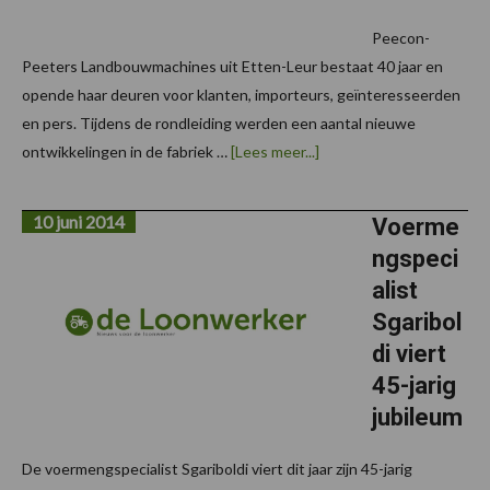
Peecon-
Peeters Landbouwmachines uit Etten-Leur bestaat 40 jaar en
opende haar deuren voor klanten, importeurs, geïnteresseerden
en pers. Tijdens de rondleiding werden een aantal nieuwe
overWereldprimeur
ontwikkelingen in de fabriek …
[Lees meer...]
in
werking:
Peecon
10 juni 2014
Biga
Voerme
Volt
ngspeci
alist
Sgaribol
di viert
45-jarig
jubileum
De voermengspecialist Sgariboldi viert dit jaar zijn 45-jarig