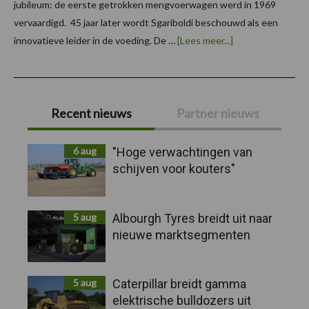
jubileum: de eerste getrokken mengvoerwagen werd in 1969
vervaardigd. 45 jaar later wordt Sgariboldi beschouwd als een
overVoermengspec
innovatieve leider in de voeding. De …
[Lees meer...]
Sgariboldi
viert
45-
jarig
Primaire
jubileum
Recent nieuws
Partner nieuws
Sidebar
6 aug
"Hoge verwachtingen van
schijven voor kouters"
5 aug
Albourgh Tyres breidt uit naar
nieuwe marktsegmenten
5 aug
Caterpillar breidt gamma
elektrische bulldozers uit