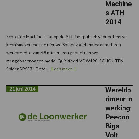
Machine
s ATH
2014
Schouten Machines laat op de ATH het publiek voor het eerst
kennismaken met de nieuwe Spider zodebemester met een
werkbreedte van 6.8 mtr. en een geheel nieuwe
mengdoseerwagen model Quickfeed MDW190. SCHOUTEN
overNoviteiten
Spider SP6834 Deze …
[Lees meer...]
Schouten
Machines
ATH
21 juni 2014
2014
Wereldp
rimeur in
werking:
Peecon
Biga
Volt