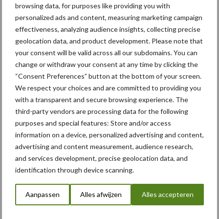
browsing data, for purposes like providing you with
personalized ads and content, measuring marketing campaign
effectiveness, analyzing audience insights, collecting precise
geolocation data, and product development. Please note that
Zoeken...
your consent will be valid across all our subdomains. You can
Zoek
change or withdraw your consent at any time by clicking the
“Consent Preferences” button at the bottom of your screen.
We respect your choices and are committed to providing you
Recente berichten
with a transparent and secure browsing experience. The
third-party vendors are processing data for the following
“Hoge verwachtingen van schijven voor kouters”
purposes and special features: Store and/or access
information on a device, personalized advertising and content,
Albourgh Tyres breidt uit naar nieuwe marktsegmenten
advertising and content measurement, audience research,
Caterpillar breidt gamma elektrische bulldozers uit
and services development, precise geolocation data, and
identification through device scanning.
Komatsu HM460-6 knikdumper legt lat opnieuw hoger
Nieuwe compacte gedragen pootcombinatie van AVR
Aanpassen
Alles afwijzen
Alles accepteren