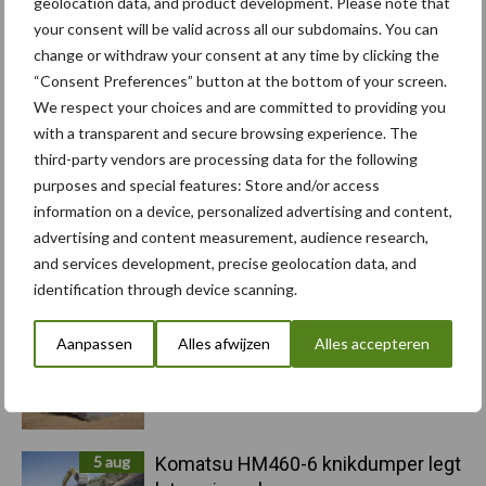
geolocation data, and product development. Please note that
your consent will be valid across all our subdomains. You can
change or withdraw your consent at any time by clicking the
Primaire
“Consent Preferences” button at the bottom of your screen.
Recent nieuws
Partner nieuws
We respect your choices and are committed to providing you
Sidebar
with a transparent and secure browsing experience. The
6 aug
"Hoge verwachtingen van schijven
third-party vendors are processing data for the following
voor kouters"
purposes and special features: Store and/or access
information on a device, personalized advertising and content,
advertising and content measurement, audience research,
5 aug
Albourgh Tyres breidt uit naar
and services development, precise geolocation data, and
nieuwe marktsegmenten
identification through device scanning.
Aanpassen
Alles afwijzen
Alles accepteren
5 aug
Caterpillar breidt gamma
elektrische bulldozers uit
5 aug
Komatsu HM460-6 knikdumper legt