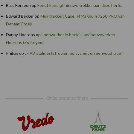
Bart Persoon
op
Fendt kondigt nieuwe trekker aan deze herfst
Edward Bakker
op
Mijn trekker: Case IH Magnum 7250 PRO van
Donaat Croes
Danny Hoerens
op
Loonwerker in beeld: Landbouwwerken
Hoerens (Zottegem)
Philips
op
JF AV stalmeststrooier: polyvalent en eenvoud troef
Footer
Onze brandpartners