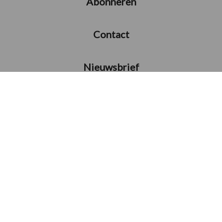
Abonneren
Contact
Nieuwsbrief
Adverteren
Copyright © 2026 Prosu BV |
Privacy
|
Algemene