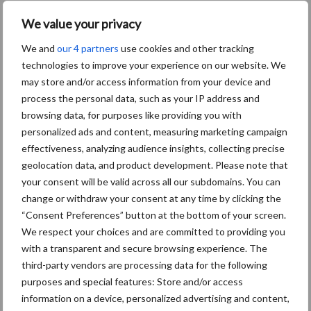
We value your privacy
Toon meer
We and
our 4 partners
use cookies and other tracking
technologies to improve your experience on our website. We
may store and/or access information from your device and
Primaire
process the personal data, such as your IP address and
Recent nieuws
Partner nieuws
browsing data, for purposes like providing you with
Sidebar
personalized ads and content, measuring marketing campaign
6 aug
"Hoge verwachtingen van schijven
effectiveness, analyzing audience insights, collecting precise
voor kouters"
geolocation data, and product development. Please note that
your consent will be valid across all our subdomains. You can
change or withdraw your consent at any time by clicking the
5 aug
Albourgh Tyres breidt uit naar
“Consent Preferences” button at the bottom of your screen.
nieuwe marktsegmenten
We respect your choices and are committed to providing you
with a transparent and secure browsing experience. The
third-party vendors are processing data for the following
5 aug
Caterpillar breidt gamma
purposes and special features: Store and/or access
elektrische bulldozers uit
information on a device, personalized advertising and content,