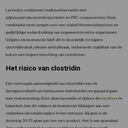
Lacteolus combineert melkzuurbacteriën met
azijnzuurproducerende bacteriën en PBC-componenten. Deze
combinatie moet zorgen voor een stabiel fermentatieproces en
gelijktijdige onderdrukking van ongewenste micro-organismen.
Volgens de leverancier leidt dit in de praktijk tot lagere
clostridiëndruk, minder eiwitafbraak, verbeterde stabiliteit van de
kuil en een hogere benutting van nutriënten.
Het risico van clostridin
Een verhoogde aanwezigheid van clostridiën kan de
darmgezondheid van herkauwers beïnvloeden en gepaard gaan
met toxinevorming. Door deze bacteriën al tijdens de
inkuilfase
te
beperken, kan dit volgens de leverancier bijdragen aan een
stabielere microbiële balans in het rantsoen. Bij gras is de
dosering 30-35 gram per ton vers product. Het is een granulaat
dat wordt opgelost in water en tijdens het inkuilen wordt