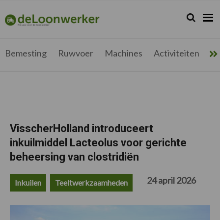
Spring
Door
Spring
Spring
naar
naar
naar
naar
Zoeken...
Zoek
deloonwerker.be
de
de
de
de
hoofdnavigatie
hoofd
eerste
voettekst
inhoud
sidebar
Bemesting
Ruwvoer
Machines
Activiteiten
Me
VisscherHolland introduceert
inkuilmiddel Lacteolus voor gerichte
beheersing van clostridiën
24 april 2026
Inkuilen
Teeltwerkzaamheden