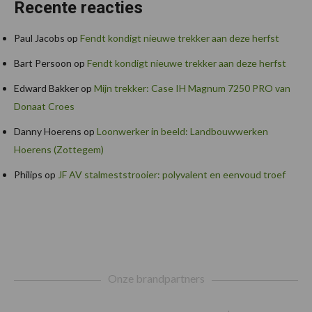
Recente reacties
Paul Jacobs
op
Fendt kondigt nieuwe trekker aan deze herfst
Bart Persoon
op
Fendt kondigt nieuwe trekker aan deze herfst
Edward Bakker
op
Mijn trekker: Case IH Magnum 7250 PRO van
Donaat Croes
Danny Hoerens
op
Loonwerker in beeld: Landbouwwerken
Hoerens (Zottegem)
Philips
op
JF AV stalmeststrooier: polyvalent en eenvoud troef
Footer
Onze brandpartners