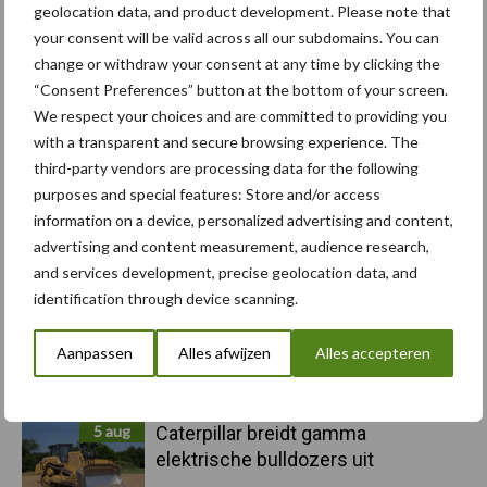
geolocation data, and product development. Please note that
your consent will be valid across all our subdomains. You can
Toon meer
change or withdraw your consent at any time by clicking the
“Consent Preferences” button at the bottom of your screen.
We respect your choices and are committed to providing you
with a transparent and secure browsing experience. The
Primaire
Recent nieuws
Partner nieuws
third-party vendors are processing data for the following
Sidebar
purposes and special features: Store and/or access
information on a device, personalized advertising and content,
6 aug
"Hoge verwachtingen van schijven
advertising and content measurement, audience research,
voor kouters"
and services development, precise geolocation data, and
identification through device scanning.
5 aug
Albourgh Tyres breidt uit naar
Aanpassen
Alles afwijzen
Alles accepteren
nieuwe marktsegmenten
5 aug
Caterpillar breidt gamma
elektrische bulldozers uit