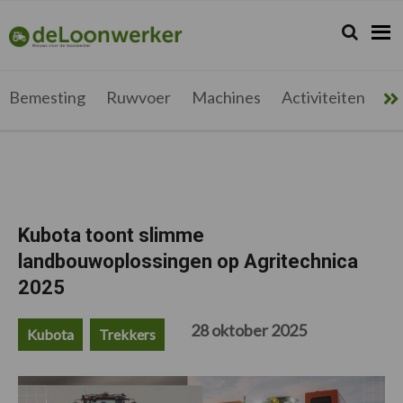
Spring
Door
Spring
Spring
naar
naar
naar
naar
Zoeken...
Zoek
deloonwerker.be
de
de
de
de
hoofdnavigatie
hoofd
eerste
voettekst
inhoud
sidebar
Bemesting
Ruwvoer
Machines
Activiteiten
Me
Kubota toont slimme
landbouwoplossingen op Agritechnica
2025
28 oktober 2025
Kubota
Trekkers