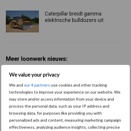
Caterpillar breidt gamma
elektrische bulldozers uit
Meer loonwerk nieuws:
We value your privacy
Maak hier uw keuze:
We and
our 4 partners
use cookies and other tracking
technologies to improve your experience on our website. We
may store and/or access information from your device and
process the personal data, such as your IP address and
bemesting
Gewas & ruwvoer
browsing data, for purposes like providing you with
personalized ads and content, measuring marketing campaign
effectiveness, analyzing audience insights, collecting precise