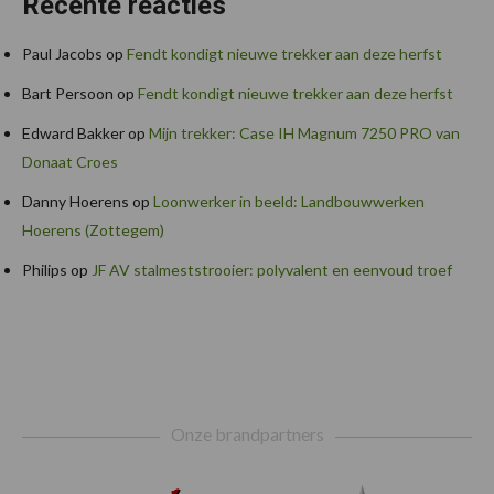
Recente reacties
Paul Jacobs
op
Fendt kondigt nieuwe trekker aan deze herfst
Bart Persoon
op
Fendt kondigt nieuwe trekker aan deze herfst
Edward Bakker
op
Mijn trekker: Case IH Magnum 7250 PRO van
Donaat Croes
Danny Hoerens
op
Loonwerker in beeld: Landbouwwerken
Hoerens (Zottegem)
Philips
op
JF AV stalmeststrooier: polyvalent en eenvoud troef
Footer
Onze brandpartners