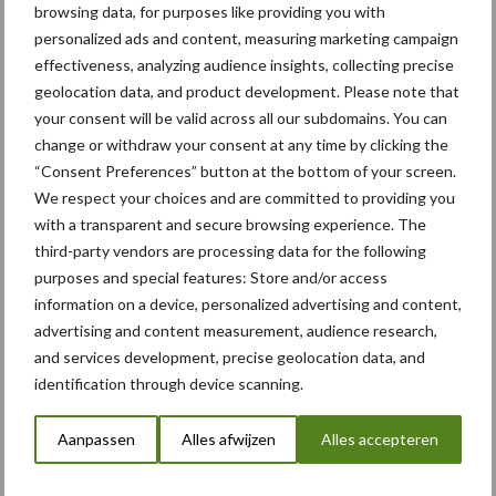
browsing data, for purposes like providing you with
personalized ads and content, measuring marketing campaign
effectiveness, analyzing audience insights, collecting precise
geolocation data, and product development. Please note that
your consent will be valid across all our subdomains. You can
change or withdraw your consent at any time by clicking the
“Consent Preferences” button at the bottom of your screen.
We respect your choices and are committed to providing you
with a transparent and secure browsing experience. The
Tags
third-party vendors are processing data for the following
purposes and special features: Store and/or access
Potato Europe
information on a device, personalized advertising and content,
advertising and content measurement, audience research,
Speciaal voor jou! Nieuws over
and services development, precise geolocation data, and
identification through device scanning.
“Hoge verwachtingen van
schijven voor kouters”
Aanpassen
Alles afwijzen
Alles accepteren