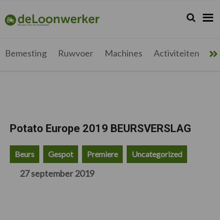
Spring
Door
Spring
Spring
naar
naar
naar
naar
Zoeken...
Zoek
deloonwerker.be
de
de
de
de
hoofdnavigatie
hoofd
eerste
voettekst
inhoud
sidebar
Bemesting
Ruwvoer
Machines
Activiteiten
Me
Potato Europe 2019 BEURSVERSLAG
Beurs
Gespot
Premiere
Uncategorized
27 september 2019