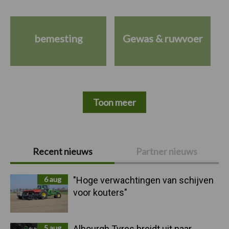
bemesting
Gewas & ruwvoer
Toon meer
Primaire
Recent nieuws
Partner nieuws
Sidebar
6 aug
"Hoge verwachtingen van schijven
voor kouters"
5 aug
Albourgh Tyres breidt uit naar