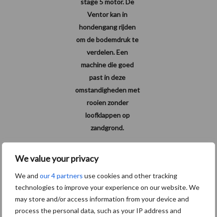
stage 5 motor. De
Ventor kan in
hondengang rijden
om de bodemdruk te
verdelen. Een
machine die goed
past in deze
omstandigheden met
rooien zonder
loofklappen op
zandgrond.
We value your privacy
We and
our 4 partners
use cookies and other tracking
technologies to improve your experience on our website. We
may store and/or access information from your device and
process the personal data, such as your IP address and