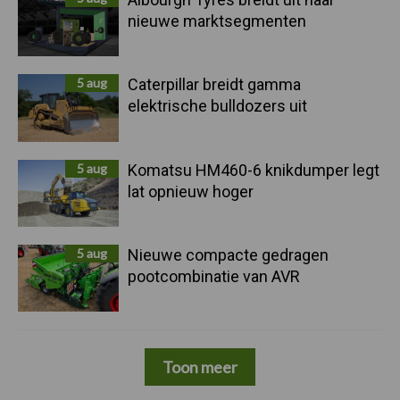
nieuwe marktsegmenten
5 aug
Caterpillar breidt gamma
elektrische bulldozers uit
5 aug
Komatsu HM460-6 knikdumper legt
lat opnieuw hoger
5 aug
Nieuwe compacte gedragen
pootcombinatie van AVR
Toon meer