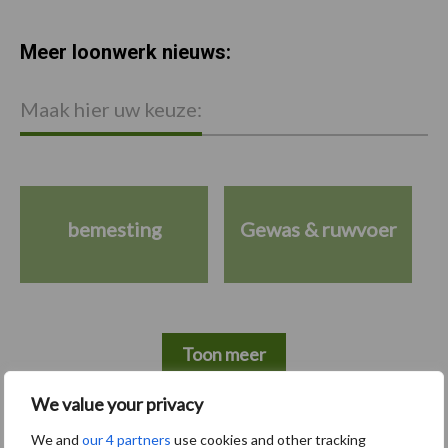
Meer loonwerk nieuws:
Maak hier uw keuze:
bemesting
Gewas & ruwvoer
Toon meer
We value your privacy
Primaire
We and
our 4 partners
use cookies and other tracking