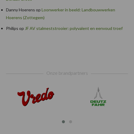
Danny Hoerens
op
Loonwerker in beeld: Landbouwwerken
Hoerens (Zottegem)
Philips
op
JF AV stalmeststrooier: polyvalent en eenvoud troef
Footer
Onze brandpartners