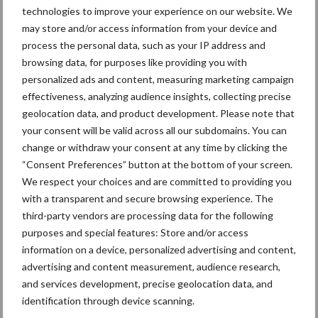
Recent nieuws
Partner nieuws
technologies to improve your experience on our website. We
Sidebar
may store and/or access information from your device and
6 aug
"Hoge verwachtingen van schijven
process the personal data, such as your IP address and
voor kouters"
browsing data, for purposes like providing you with
personalized ads and content, measuring marketing campaign
effectiveness, analyzing audience insights, collecting precise
5 aug
Albourgh Tyres breidt uit naar
geolocation data, and product development. Please note that
nieuwe marktsegmenten
your consent will be valid across all our subdomains. You can
change or withdraw your consent at any time by clicking the
“Consent Preferences” button at the bottom of your screen.
5 aug
Caterpillar breidt gamma
We respect your choices and are committed to providing you
elektrische bulldozers uit
with a transparent and secure browsing experience. The
third-party vendors are processing data for the following
purposes and special features: Store and/or access
5 aug
Komatsu HM460-6 knikdumper legt
information on a device, personalized advertising and content,
lat opnieuw hoger
advertising and content measurement, audience research,
and services development, precise geolocation data, and
identification through device scanning.
5 aug
Nieuwe compacte gedragen