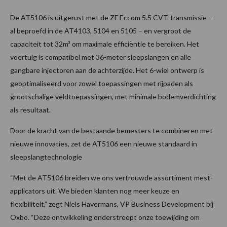
De AT5106 is uitgerust met de ZF Eccom 5.5 CVT-transmissie –
al beproefd in de AT4103, 5104 en 5105 – en vergroot de
capaciteit tot 32m³ om maximale efficiëntie te bereiken. Het
voertuig is compatibel met 36-meter sleepslangen en alle
gangbare injectoren aan de achterzijde. Het 6-wiel ontwerp is
geoptimaliseerd voor zowel toepassingen met rijpaden als
grootschalige veldtoepassingen, met minimale bodemverdichting
als resultaat.
Door de kracht van de bestaande bemesters te combineren met
nieuwe innovaties, zet de AT5106 een nieuwe standaard in
sleepslangtechnologie
“Met de AT5106 breiden we ons vertrouwde assortiment mest-
applicators uit. We bieden klanten nog meer keuze en
flexibiliteit,” zegt Niels Havermans, VP Business Development bij
Oxbo. “Deze ontwikkeling onderstreept onze toewijding om