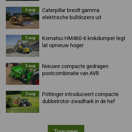
5 aug
Caterpillar breidt gamma
elektrische bulldozers uit
5 aug
Komatsu HM460-6 knikdumper legt
lat opnieuw hoger
5 aug
Nieuwe compacte gedragen
pootcombinatie van AVR
3 aug
Pöttinger introduceert compacte
dubbelrotor-zwadhark in de hef
Toon meer