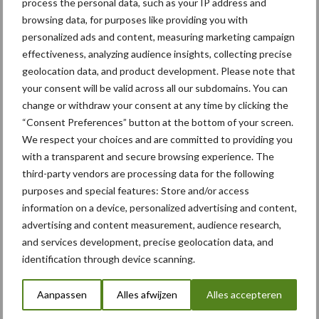
process the personal data, such as your IP address and
browsing data, for purposes like providing you with
personalized ads and content, measuring marketing campaign
effectiveness, analyzing audience insights, collecting precise
geolocation data, and product development. Please note that
your consent will be valid across all our subdomains. You can
change or withdraw your consent at any time by clicking the
“Consent Preferences” button at the bottom of your screen.
Bron en afbeeldingen:
GRIMME
We respect your choices and are committed to providing you
with a transparent and secure browsing experience. The
third-party vendors are processing data for the following
Tags
purposes and special features: Store and/or access
information on a device, personalized advertising and content,
rooien
Zelfrijder
advertising and content measurement, audience research,
and services development, precise geolocation data, and
Speciaal voor jou! Nieuws over
identification through device scanning.
Albourgh Tyres breidt uit
Aanpassen
Alles afwijzen
Alles accepteren
naar nieuwe