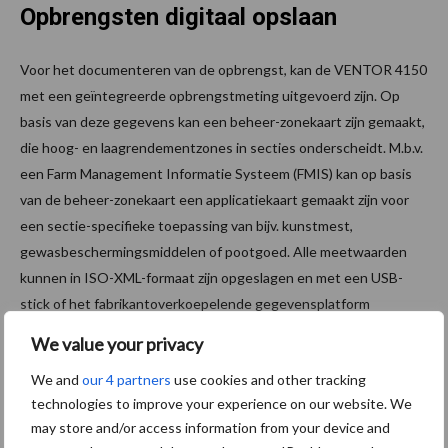
Opbrengsten digitaal opslaan
Voor het documenteren van de opbrengst, kan de VENTOR 4150
met een geïntegreerde opbrengstmeting uitgevoerd zijn. Op
basis van deze gegevens kan een beheer-zonekaart zijn gemaakt,
die hoog- en laagrendementzones in secties onderscheidt. M.b.v.
een Farm Management Informatie Systeem (FMIS) kan op basis
van de beheer-zonekaart een applicatiekaart gemaakt zijn voor
een sectie-specifieke toepassing van bijv. kunstmest,
gewasbeschermingsmiddelen of pootgoed. Alle meetwaarden
kunnen in ISO-XML-formaat zijn opgeslagen en met een USB-
stick of het fabrikantoverkoepelende gegevensplatform
“agrirouter” zijn verzonden.
We value your privacy
We and
our 4 partners
use cookies and other tracking
technologies to improve your experience on our website. We
may store and/or access information from your device and