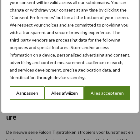
your consent will be valid across all our subdomains. You can
Loonbedrijf Coenen zijn thuishaven. De broers Johan en Roel
change or withdraw your consent at any time by clicking the
Coenen zorgen er met plezier voor dat alle opdrachten van hun
“Consent Preferences” button at the bottom of your screen.
klanten tot een goed einde worden gebracht. ...
Lees meer
We respect your choices and are committed to providing you
with a transparent and secure browsing experience. The
third-party vendors are processing data for the following
10 juni 2026
Falcon T,
purposes and special features: Store and/or access
nieuwe
information on a device, personalized advertising and content,
getrokk
advertising and content measurement, audience research,
and services development, precise geolocation data, and
en
identification through device scanning.
strooier
s van
Aanpassen
Alles afwijzen
Alles accepteren
Sky
Agricult
ure
De nieuwe serie Falcon T getrokken strooiers voor kunstmest en