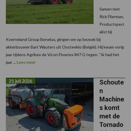
Samen met
Rick Flierman,
Productspeci
alist bij
Kverneland Group Benelux, gingen we op bezoek bij
akkerbouwer Bart Wauters uit Oosteeklo (België). Hij kwam vorig
jaar tijdens Agribex de Vicon Flowtex 847 G tegen. “Ik had het
jaar ...
Lees meer
21 juli 2026
Schoute
n
Machine
s komt
met de
Tornado