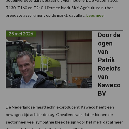
bodemverbeteraars bestaat uit vier modellen. De Falcon T100,
T130, T160 en T240. Hiermee biedt SKY Agriculture nu het
breedste assortiment op de markt, dat alle ...
Lees meer
25 mei 2026
Door de
ogen
van
Patrik
Roelofs
van
Kaweco
BV
De Nederlandse mesttechniekproducent Kaweco heeft een
bewogen tijd achter de rug. Opvallend was dat er binnen de
sector heel veel sympathie bleek te zijn voor het merk dat al meer