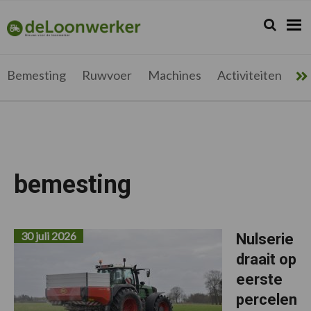
Spring
Door
Spring
naar
naar
naar
Zoeken...
Zoek
deloonwerker.be
de
de
de
hoofdnavigatie
hoofd
voettekst
inhoud
Bemesting
Ruwvoer
Machines
Activiteiten
Me
bemesting
30 juli 2026
Nulserie
draait op
eerste
percelen