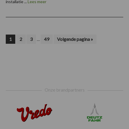
installatie ...
Lees meer
Interim
Pagina
Pagina
Pagina
Pagina
Ga
1
2
3
49
Volgende pagina »
…
naar
pagina's
zijn
weggelaten
Footer
Onze brandpartners