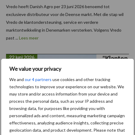
Vredo heeft Danish Agro per 23 juni 2026 benoemd tot
exclusieve distributeur voor de Deense markt. Met die stap wil
Vredo de klantondersteuning, service en verdere
marktontwikkeling in Denemarken versterken. Volgens Vredo
past ...
Lees meer
22 juni 2026
“Klanten
behande
We value your privacy
len
We and
our 4 partners
use cookies and other tracking
zoals we
technologies to improve your experience on our website. We
zelf
may store and/or access information from your device and
process the personal data, such as your IP address and
behande
browsing data, for purposes like providing you with
ld willen
personalized ads and content, measuring marketing campaign
worden”
effectiveness, analyzing audience insights, collecting precise
geolocation data, and product development. Please note that
In het midden van Limburg, in Montfort om precies te zijn, heeft