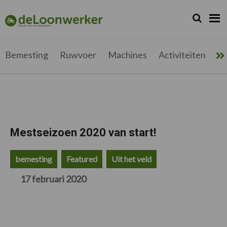
Spring
Door
Spring
Spring
naar
naar
naar
naar
Zoeken...
Zoek
deloonwerker.be
de
de
de
de
hoofdnavigatie
hoofd
eerste
voettekst
inhoud
sidebar
Bemesting
Ruwvoer
Machines
Activiteiten
Me
Mestseizoen 2020 van start!
bemesting
Featured
Uit het veld
17 februari 2020