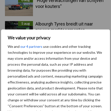
"Hoge verwachtingen van schijven
voor kouters"
5 aug
Albourgh Tyres breidt uit naar
nieuwe marktsegmenten
We value your privacy
We and
our 4 partners
use cookies and other tracking
5 aug
Caterpillar breidt gamma
technologies to improve your experience on our website. We
elektrische bulldozers uit
may store and/or access information from your device and
process the personal data, such as your IP address and
browsing data, for purposes like providing you with
5 aug
Komatsu HM460-6 knikdumper legt
personalized ads and content, measuring marketing campaign
lat opnieuw hoger
effectiveness, analyzing audience insights, collecting precise
geolocation data, and product development. Please note that
your consent will be valid across all our subdomains. You can
5 aug
Nieuwe compacte gedragen
change or withdraw your consent at any time by clicking the
pootcombinatie van AVR
“Consent Preferences” button at the bottom of your screen.