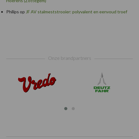
Hoerens (Zottegem)
Philips
op
JF AV stalmeststrooier: polyvalent en eenvoud troef
Footer
Onze brandpartners